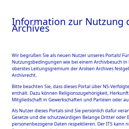
Information zur Nutzung d
Archives
HOME
BESTANDSBESCHREIBUNG
ARCHIVAL
Wir begrüßen Sie als neuen Nutzer unseres Portals! Für
Nutzungsbedingungen wie bei einem Archivbesuch in B
oberstes Leitungsgremium der Arolsen Archives festg
Archivrecht.
BESTÄNDE
Bitte beachten Sie, dass dieses Portal über NS-Verfolgte
Rekonstruk
enthält. Dazu können Religionszugehörigkeit, Herkunf
Mitgliedschaft in Gewerkschaften und Parteien oder auc
Geschehni
1.
Inhaftierungsdoku
mente
Als Nutzer dieses Portals sind Sie persönlich dafür vera
alphabetis
Gesetze und die schutzwürdigen Belange Dritter oder B
5. Verschiedenes
personenbezogene Daten respektieren. Der ITS kann nic
5.3