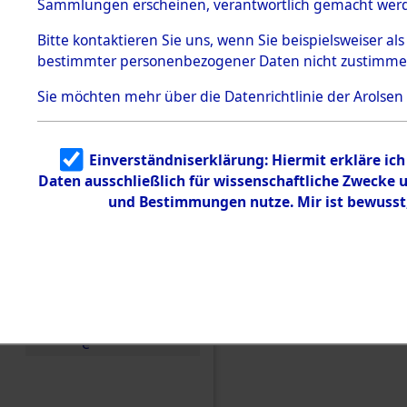
betroffen
Sammlungen erscheinen, verantwortlich gemacht wer
Todesmärsche
5.3.1 Alliierte
0003 (846
Bitte
kontaktieren
Sie uns, wenn Sie beispielsweiser al
Erhebungen
bestimmter personenbezogener Daten nicht zustimme
zu
Todesmärsch
en
Sie möchten mehr über die Datenrichtlinie der Arolsen
5.3.2
Versuchte
Identifizierun
Einverständniserklärung: Hiermit erkläre ic
g
Daten ausschließlich für wissenschaftliche Zwecke
5.3.3
Todesmärsch
und Bestimmungen nutze. Mir ist bewusst
e /
Identifikation
unbekannter
Toter
5.3.5
Grabermittlu
ng /
Friedhofsplän
e