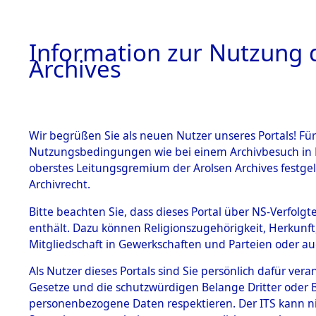
Information zur Nutzung d
Archives
HOME
BESTANDSBESCHREIBUNG
ARCHIVAL
Wir begrüßen Sie als neuen Nutzer unseres Portals! Für
Nutzungsbedingungen wie bei einem Archivbesuch in B
oberstes Leitungsgremium der Arolsen Archives festg
Archivrecht.
BESTÄNDE
Bitte beachten Sie, dass dieses Portal über NS-Verfolgte
Rekonstruk
enthält. Dazu können Religionszugehörigkeit, Herkunf
Mitgliedschaft in Gewerkschaften und Parteien oder auc
Geschehni
1.
Inhaftierungsdoku
mente
Als Nutzer dieses Portals sind Sie persönlich dafür vera
alphabetis
Gesetze und die schutzwürdigen Belange Dritter oder B
5. Verschiedenes
personenbezogene Daten respektieren. Der ITS kann nic
5.3