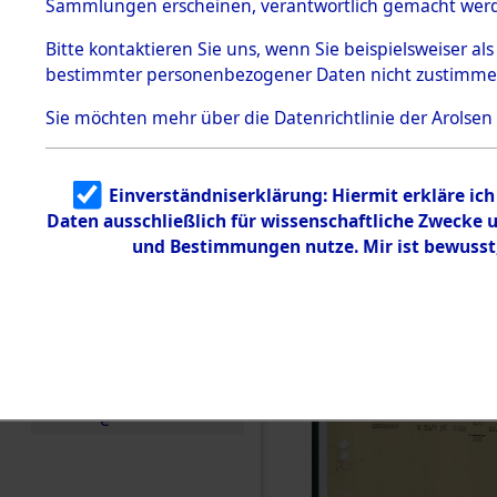
betroffen
Sammlungen erscheinen, verantwortlich gemacht wer
Todesmärsche
5.3.1 Alliierte
0004 (846
Bitte
kontaktieren
Sie uns, wenn Sie beispielsweiser al
Erhebungen
bestimmter personenbezogener Daten nicht zustimme
zu
Todesmärsch
en
Sie möchten mehr über die Datenrichtlinie der Arolsen
5.3.2
Versuchte
Identifizierun
Einverständniserklärung: Hiermit erkläre ic
g
Daten ausschließlich für wissenschaftliche Zwecke
5.3.3
Todesmärsch
und Bestimmungen nutze. Mir ist bewusst
e /
Identifikation
unbekannter
Toter
5.3.5
Grabermittlu
ng /
Friedhofsplän
e