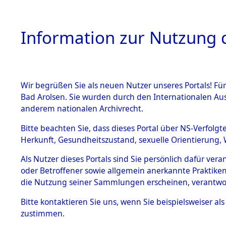
Information zur Nutzung d
Wir begrüßen Sie als neuen Nutzer unseres Portals! Fü
HOME
BESTANDSB
Bad Arolsen. Sie wurden durch den Internationalen Au
anderem nationalen Archivrecht.
BESTÄNDE
Rekonstruk
Bitte beachten Sie, dass dieses Portal über NS-Verfolgt
Herkunft, Gesundheitszustand, sexuelle Orientierung, 
Todesmärsc
1.
Inhaftierungsdoku
Als Nutzer dieses Portals sind Sie persönlich dafür ver
mente
oder Betroffener sowie allgemein anerkannte Praktiken
und Lager
5. Verschiedenes
die Nutzung seiner Sammlungen erscheinen, verantwo
5.3
Bitte
kontaktieren
Sie uns, wenn Sie beispielsweiser a
Todesmärsche
zustimmen.
5.3.1 Alliierte
Erhebungen