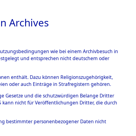
n Archives
TIONS ONLINE
n Nutzungsbedingungen wie bei einem Archivbesuch in
festgelegt und entsprechen nicht deutschem oder
Geschehnisse um
rsonen enthält. Dazu können Religionszugehörigkeit,
en oder auch Einträge in Strafregistern gehören.
 nach betroffenen Orten
tige Gesetze und die schutzwürdigen Belange Dritter
ann nicht für Veröffentlichungen Dritter, die durch
 (84629997)
hung bestimmter personenbezogener Daten nicht