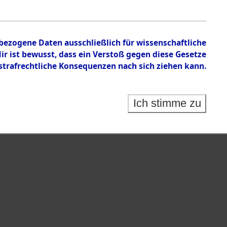
tion des Verlaufs und der Geschehnisse um
he, alphabetisch gegliedert nach betroffenen Orten
nbezogene Daten ausschließlich für wissenschaftliche
 ist bewusst, dass ein Verstoß gegen diese Gesetze
rafrechtliche Konsequenzen nach sich ziehen kann.
Ich stimme zu