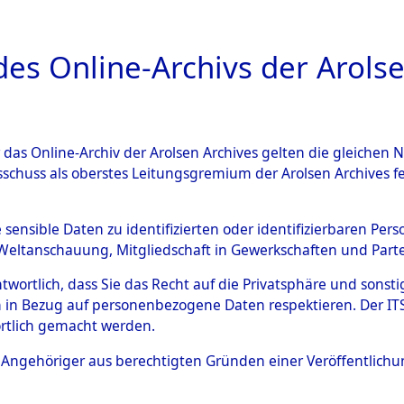
a
A
es Online-Archivs der Arolse
DIGITAL COLLEC
r das Online-Archiv der Arolsen Archives gelten die gleiche
ESCHREIBUNG
ARCHIVALE
ÜBERSICHT
BILD
sschuss als oberstes Leitungsgremium der Arolsen Archives 
tion des Verlaufs und der 
e sensible Daten zu identifizierten oder identifizierbaren Pe
Weltanschauung, Mitgliedschaft in Gewerkschaften und Partei
he, alphabetisch gegliedert
antwortlich, dass Sie das Recht auf die Privatsphäre und sons
 in Bezug auf personenbezogene Daten respektieren. Der ITS k
n
→
0004 (84629991)
→
0006
rtlich gemacht werden.
ls Angehöriger aus berechtigten Gründen einer Veröffentlic
0006 (84629997)