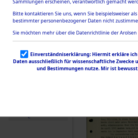
betroffen
Sammlungen erscheinen, verantwortlich gemacht wer
Todesmärsche
5.3.1 Alliierte
0004 (846
Bitte
kontaktieren
Sie uns, wenn Sie beispielsweiser al
Erhebungen
bestimmter personenbezogener Daten nicht zustimme
zu
Todesmärsch
en
Sie möchten mehr über die Datenrichtlinie der Arolsen
5.3.2
Versuchte
Identifizierun
Einverständniserklärung: Hiermit erkläre ic
g
Daten ausschließlich für wissenschaftliche Zwecke
5.3.3
Todesmärsch
und Bestimmungen nutze. Mir ist bewusst
e /
Identifikation
unbekannter
Toter
5.3.5
Grabermittlu
ng /
Friedhofsplän
e