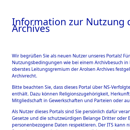
Information zur Nutzung d
Archives
HOME
BESTANDSBESCHREIBUNG
ARCHIVAL
Wir begrüßen Sie als neuen Nutzer unseres Portals! Für
Nutzungsbedingungen wie bei einem Archivbesuch in B
oberstes Leitungsgremium der Arolsen Archives festg
Archivrecht.
BESTÄNDE
Bitte beachten Sie, dass dieses Portal über NS-Verfolgte
Rekonstruk
enthält. Dazu können Religionszugehörigkeit, Herkunf
Mitgliedschaft in Gewerkschaften und Parteien oder auc
Geschehni
1.
Inhaftierungsdoku
mente
Als Nutzer dieses Portals sind Sie persönlich dafür vera
alphabetis
Gesetze und die schutzwürdigen Belange Dritter oder B
5. Verschiedenes
personenbezogene Daten respektieren. Der ITS kann nic
5.3