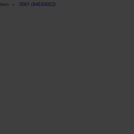
eiben →
0061 (84630052)