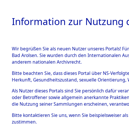
Information zur Nutzung d
Wir begrüßen Sie als neuen Nutzer unseres Portals! Fü
HOME
BESTANDSB
Bad Arolsen. Sie wurden durch den Internationalen Au
anderem nationalen Archivrecht.
BESTÄNDE
Rekonstruk
Bitte beachten Sie, dass dieses Portal über NS-Verfolgt
Herkunft, Gesundheitszustand, sexuelle Orientierung, 
Todesmärsc
1.
Inhaftierungsdoku
Als Nutzer dieses Portals sind Sie persönlich dafür ver
mente
oder Betroffener sowie allgemein anerkannte Praktiken
und Lager
5. Verschiedenes
die Nutzung seiner Sammlungen erscheinen, verantwo
5.3
Bitte
kontaktieren
Sie uns, wenn Sie beispielsweiser a
Todesmärsche
zustimmen.
5.3.1 Alliierte
Erhebungen