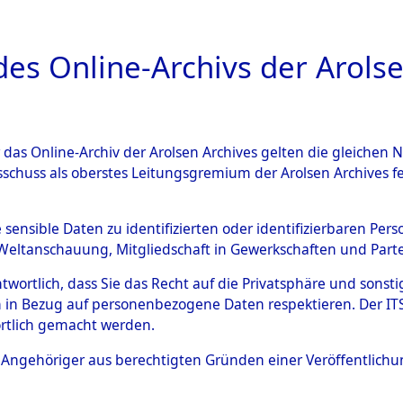
a
A
es Online-Archivs der Arolse
DIGITAL COLLEC
r das Online-Archiv der Arolsen Archives gelten die gleiche
ESCHREIBUNG
ARCHIVALE
ÜBERSICHT
BILD
sschuss als oberstes Leitungsgremium der Arolsen Archives 
tion des Verlaufs und der 
e sensible Daten zu identifizierten oder identifizierbaren Pe
Weltanschauung, Mitgliedschaft in Gewerkschaften und Partei
he, alphabetisch gegliedert
antwortlich, dass Sie das Recht auf die Privatsphäre und sons
 in Bezug auf personenbezogene Daten respektieren. Der ITS k
n
→
0004 (84629991)
→
0061
rtlich gemacht werden.
ls Angehöriger aus berechtigten Gründen einer Veröffentlic
0061 (84630052)