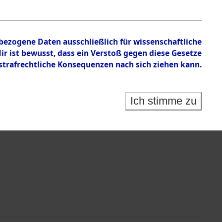
tion des Verlaufs und der Geschehnisse um
he, alphabetisch gegliedert nach betroffenen Orten
nbezogene Daten ausschließlich für wissenschaftliche
 ist bewusst, dass ein Verstoß gegen diese Gesetze
rafrechtliche Konsequenzen nach sich ziehen kann.
Ich stimme zu