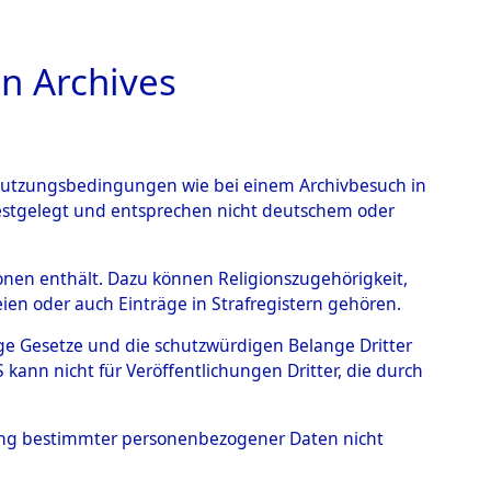
n Archives
TIONS ONLINE
n Nutzungsbedingungen wie bei einem Archivbesuch in
festgelegt und entsprechen nicht deutschem oder
Geschehnisse um
rsonen enthält. Dazu können Religionszugehörigkeit,
en oder auch Einträge in Strafregistern gehören.
 nach betroffenen Orten
tige Gesetze und die schutzwürdigen Belange Dritter
ann nicht für Veröffentlichungen Dritter, die durch
 (84630052)
hung bestimmter personenbezogener Daten nicht