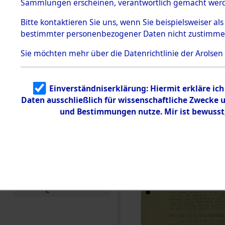
betroffen
Sammlungen erscheinen, verantwortlich gemacht wer
Todesmärsche
5.3.1 Alliierte
0004 (846
Bitte
kontaktieren
Sie uns, wenn Sie beispielsweiser al
Erhebungen
bestimmter personenbezogener Daten nicht zustimme
zu
Todesmärsch
en
Sie möchten mehr über die Datenrichtlinie der Arolsen
5.3.2
Versuchte
Identifizierun
Einverständniserklärung: Hiermit erkläre ic
g
Daten ausschließlich für wissenschaftliche Zwecke
5.3.3
Todesmärsch
und Bestimmungen nutze. Mir ist bewusst
e /
Identifikation
unbekannter
Toter
5.3.5
Grabermittlu
ng /
Friedhofsplän
e