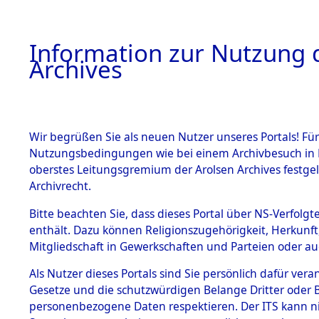
Information zur Nutzung d
Archives
HOME
BESTANDSBESCHREIBUNG
ARCHIVAL
Wir begrüßen Sie als neuen Nutzer unseres Portals! Für
Nutzungsbedingungen wie bei einem Archivbesuch in B
oberstes Leitungsgremium der Arolsen Archives festg
Archivrecht.
BESTÄNDE
Bitte beachten Sie, dass dieses Portal über NS-Verfolgte
Rekonstruk
enthält. Dazu können Religionszugehörigkeit, Herkunf
Mitgliedschaft in Gewerkschaften und Parteien oder auc
Geschehni
1.
Inhaftierungsdoku
mente
Als Nutzer dieses Portals sind Sie persönlich dafür vera
alphabetis
Gesetze und die schutzwürdigen Belange Dritter oder B
5. Verschiedenes
personenbezogene Daten respektieren. Der ITS kann nic
5.3