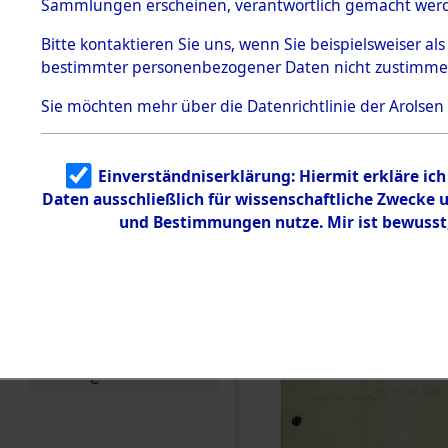
betroffen
Sammlungen erscheinen, verantwortlich gemacht wer
Todesmärsche
5.3.1 Alliierte
0004 (846
Bitte
kontaktieren
Sie uns, wenn Sie beispielsweiser al
Erhebungen
bestimmter personenbezogener Daten nicht zustimme
zu
Todesmärsch
en
Sie möchten mehr über die Datenrichtlinie der Arolsen
5.3.2
Versuchte
Identifizierun
Einverständniserklärung: Hiermit erkläre ic
g
Daten ausschließlich für wissenschaftliche Zwecke
5.3.3
Todesmärsch
und Bestimmungen nutze. Mir ist bewusst
e /
Identifikation
unbekannter
Toter
5.3.5
Grabermittlu
ng /
Friedhofsplän
e