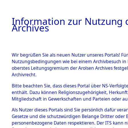
Information zur Nutzung d
Archives
HOME
BESTANDSBESCHREIBUNG
ARCHIVAL
Wir begrüßen Sie als neuen Nutzer unseres Portals! Für
Nutzungsbedingungen wie bei einem Archivbesuch in B
oberstes Leitungsgremium der Arolsen Archives festg
Archivrecht.
BESTÄNDE
Bitte beachten Sie, dass dieses Portal über NS-Verfolgte
Rekonstruk
enthält. Dazu können Religionszugehörigkeit, Herkunf
Mitgliedschaft in Gewerkschaften und Parteien oder auc
Geschehni
1.
Inhaftierungsdoku
mente
Als Nutzer dieses Portals sind Sie persönlich dafür vera
alphabetis
Gesetze und die schutzwürdigen Belange Dritter oder B
5. Verschiedenes
personenbezogene Daten respektieren. Der ITS kann nic
5.3