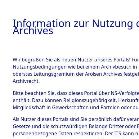
Information zur Nutzung d
Archives
HOME
BESTANDSBESCHREIBUNG
ARCHIVAL
Wir begrüßen Sie als neuen Nutzer unseres Portals! Für
Nutzungsbedingungen wie bei einem Archivbesuch in B
oberstes Leitungsgremium der Arolsen Archives festg
Archivrecht.
BESTÄNDE
Bitte beachten Sie, dass dieses Portal über NS-Verfolgte
Rekonstruk
enthält. Dazu können Religionszugehörigkeit, Herkunf
Mitgliedschaft in Gewerkschaften und Parteien oder auc
Geschehni
1.
Inhaftierungsdoku
mente
Als Nutzer dieses Portals sind Sie persönlich dafür vera
alphabetis
Gesetze und die schutzwürdigen Belange Dritter oder B
5. Verschiedenes
personenbezogene Daten respektieren. Der ITS kann nic
5.3