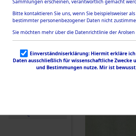
betroffen
Sammlungen erscheinen, verantwortlich gemacht wer
Todesmärsche
5.3.1 Alliierte
0004 (846
Bitte
kontaktieren
Sie uns, wenn Sie beispielsweiser al
Erhebungen
bestimmter personenbezogener Daten nicht zustimme
zu
Todesmärsch
en
Sie möchten mehr über die Datenrichtlinie der Arolsen
5.3.2
Versuchte
Identifizierun
Einverständniserklärung: Hiermit erkläre ic
g
Daten ausschließlich für wissenschaftliche Zwecke
5.3.3
Todesmärsch
und Bestimmungen nutze. Mir ist bewusst
e /
Identifikation
unbekannter
Toter
5.3.5
Grabermittlu
ng /
Friedhofsplän
e