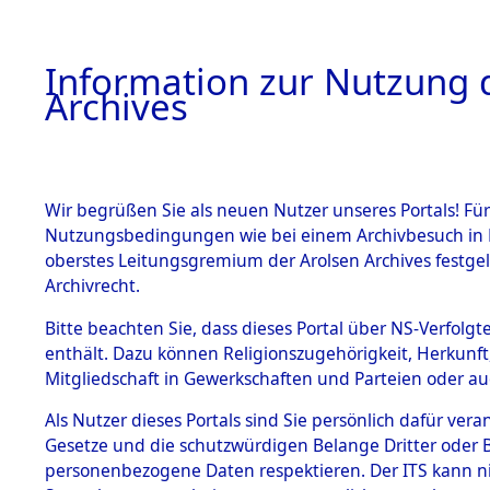
Information zur Nutzung d
Archives
HOME
BESTANDSBESCHREIBUNG
ARCHIVAL
Wir begrüßen Sie als neuen Nutzer unseres Portals! Für
Nutzungsbedingungen wie bei einem Archivbesuch in B
oberstes Leitungsgremium der Arolsen Archives festg
Archivrecht.
BESTÄNDE
Bitte beachten Sie, dass dieses Portal über NS-Verfolgte
Rekonstruk
enthält. Dazu können Religionszugehörigkeit, Herkunf
Mitgliedschaft in Gewerkschaften und Parteien oder auc
Geschehni
1.
Inhaftierungsdoku
mente
Als Nutzer dieses Portals sind Sie persönlich dafür vera
alphabetis
Gesetze und die schutzwürdigen Belange Dritter oder B
5. Verschiedenes
personenbezogene Daten respektieren. Der ITS kann nic
5.3