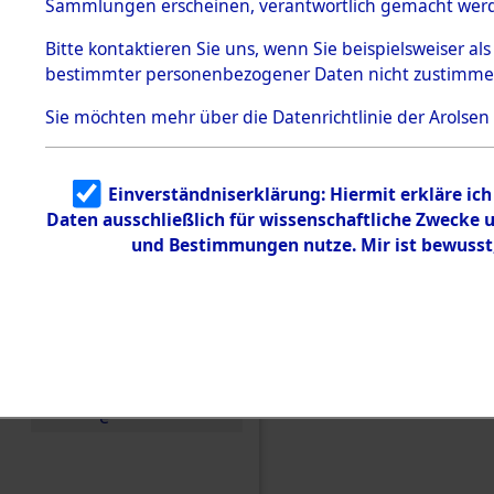
betroffen
Sammlungen erscheinen, verantwortlich gemacht wer
Todesmärsche
5.3.1 Alliierte
0004 (846
Bitte
kontaktieren
Sie uns, wenn Sie beispielsweiser al
Erhebungen
bestimmter personenbezogener Daten nicht zustimme
zu
Todesmärsch
en
Sie möchten mehr über die Datenrichtlinie der Arolsen
5.3.2
Versuchte
Identifizierun
Einverständniserklärung: Hiermit erkläre ic
g
Daten ausschließlich für wissenschaftliche Zwecke
5.3.3
Todesmärsch
und Bestimmungen nutze. Mir ist bewusst
e /
Identifikation
unbekannter
Toter
5.3.5
Grabermittlu
ng /
Friedhofsplän
e