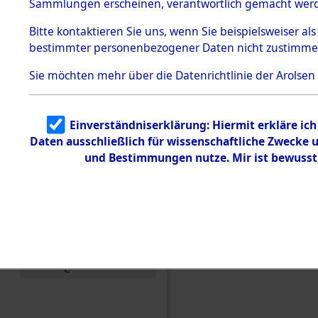
betroffen
Sammlungen erscheinen, verantwortlich gemacht wer
Todesmärsche
5.3.1 Alliierte
0001 (846
Bitte
kontaktieren
Sie uns, wenn Sie beispielsweiser al
Erhebungen
bestimmter personenbezogener Daten nicht zustimme
zu
Todesmärsch
en
Sie möchten mehr über die Datenrichtlinie der Arolsen
5.3.2
Versuchte
Identifizierun
Einverständniserklärung: Hiermit erkläre ic
g
Daten ausschließlich für wissenschaftliche Zwecke
5.3.3
Todesmärsch
und Bestimmungen nutze. Mir ist bewusst
e /
Identifikation
unbekannter
Toter
5.3.5
Grabermittlu
ng /
Friedhofsplän
e