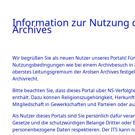
Information zur Nutzung d
Archives
HOME
BESTANDSBESCHREIBUNG
ARCHIVAL
Wir begrüßen Sie als neuen Nutzer unseres Portals! Für
Nutzungsbedingungen wie bei einem Archivbesuch in B
oberstes Leitungsgremium der Arolsen Archives festg
Archivrecht.
BESTÄNDE
Bitte beachten Sie, dass dieses Portal über NS-Verfolgte
Rekonstruk
enthält. Dazu können Religionszugehörigkeit, Herkunf
Mitgliedschaft in Gewerkschaften und Parteien oder auc
Geschehni
1.
Inhaftierungsdoku
mente
Als Nutzer dieses Portals sind Sie persönlich dafür vera
alphabetis
Gesetze und die schutzwürdigen Belange Dritter oder B
5. Verschiedenes
personenbezogene Daten respektieren. Der ITS kann nic
5.3