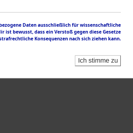
tion des Verlaufs und der Geschehnisse um
he, alphabetisch gegliedert nach betroffenen Orten
nbezogene Daten ausschließlich für wissenschaftliche
 ist bewusst, dass ein Verstoß gegen diese Gesetze
rafrechtliche Konsequenzen nach sich ziehen kann.
Ich stimme zu