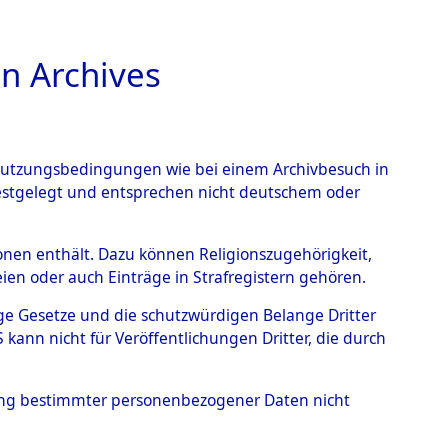
n Archives
TIONS ONLINE
n Nutzungsbedingungen wie bei einem Archivbesuch in
festgelegt und entsprechen nicht deutschem oder
Geschehnisse um
rsonen enthält. Dazu können Religionszugehörigkeit,
en oder auch Einträge in Strafregistern gehören.
 nach betroffenen Orten
tige Gesetze und die schutzwürdigen Belange Dritter
ann nicht für Veröffentlichungen Dritter, die durch
 (84630187)
hung bestimmter personenbezogener Daten nicht