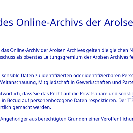
a
A
es Online-Archivs der Arolse
DIGITAL COLLEC
r das Online-Archiv der Arolsen Archives gelten die gleiche
ESCHREIBUNG
ARCHIVALE
ÜBERSICHT
BILD
sschuss als oberstes Leitungsgremium der Arolsen Archives 
tion des Verlaufs und der 
e sensible Daten zu identifizierten oder identifizierbaren Pe
Weltanschauung, Mitgliedschaft in Gewerkschaften und Partei
he, alphabetisch gegliedert
antwortlich, dass Sie das Recht auf die Privatsphäre und sons
 in Bezug auf personenbezogene Daten respektieren. Der ITS k
n
→
0001 (84630139)
→
0047
rtlich gemacht werden.
ls Angehöriger aus berechtigten Gründen einer Veröffentlic
0047 (84630187)