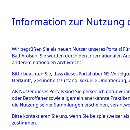
Information zur Nutzung d
Wir begrüßen Sie als neuen Nutzer unseres Portals! Fü
HOME
BESTANDSB
Bad Arolsen. Sie wurden durch den Internationalen Au
anderem nationalen Archivrecht.
BESTÄNDE
Rekonstruk
Bitte beachten Sie, dass dieses Portal über NS-Verfolgt
Herkunft, Gesundheitszustand, sexuelle Orientierung, 
Todesmärsc
1.
Inhaftierungsdoku
Als Nutzer dieses Portals sind Sie persönlich dafür ver
mente
oder Betroffener sowie allgemein anerkannte Praktiken
und Lager
5. Verschiedenes
die Nutzung seiner Sammlungen erscheinen, verantwo
5.3
Bitte
kontaktieren
Sie uns, wenn Sie beispielsweiser a
Todesmärsche
zustimmen.
5.3.1 Alliierte
Erhebungen