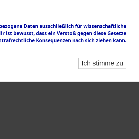
tion des Verlaufs und der Geschehnisse um
he, alphabetisch gegliedert nach betroffenen Orten
nbezogene Daten ausschließlich für wissenschaftliche
 ist bewusst, dass ein Verstoß gegen diese Gesetze
rafrechtliche Konsequenzen nach sich ziehen kann.
Ich stimme zu