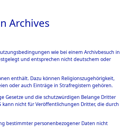
n Archives
TIONS ONLINE
n Nutzungsbedingungen wie bei einem Archivbesuch in
festgelegt und entsprechen nicht deutschem oder
Geschehnisse um
rsonen enthält. Dazu können Religionszugehörigkeit,
en oder auch Einträge in Strafregistern gehören.
 nach betroffenen Orten
tige Gesetze und die schutzwürdigen Belange Dritter
ann nicht für Veröffentlichungen Dritter, die durch
 (84630192)
hung bestimmter personenbezogener Daten nicht