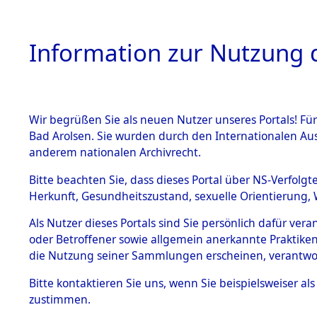
Information zur Nutzung d
Wir begrüßen Sie als neuen Nutzer unseres Portals! Fü
HOME
BESTANDSB
Bad Arolsen. Sie wurden durch den Internationalen Au
anderem nationalen Archivrecht.
BESTÄNDE
Rekonstruk
Bitte beachten Sie, dass dieses Portal über NS-Verfolgt
Herkunft, Gesundheitszustand, sexuelle Orientierung, 
Todesmärsc
1.
Inhaftierungsdoku
Als Nutzer dieses Portals sind Sie persönlich dafür ver
mente
oder Betroffener sowie allgemein anerkannte Praktiken
und Lager
5. Verschiedenes
die Nutzung seiner Sammlungen erscheinen, verantwo
5.3
Bitte
kontaktieren
Sie uns, wenn Sie beispielsweiser a
Todesmärsche
zustimmen.
5.3.1 Alliierte
Erhebungen