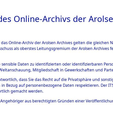
a
A
es Online-Archivs der Arolse
DIGITAL COLLEC
r das Online-Archiv der Arolsen Archives gelten die gleiche
ESCHREIBUNG
ARCHIVALE
ÜBERSICHT
BILD
sschuss als oberstes Leitungsgremium der Arolsen Archives 
tion des Verlaufs und der 
e sensible Daten zu identifizierten oder identifizierbaren Pe
Weltanschauung, Mitgliedschaft in Gewerkschaften und Partei
he, alphabetisch gegliedert
antwortlich, dass Sie das Recht auf die Privatsphäre und sons
 in Bezug auf personenbezogene Daten respektieren. Der ITS k
n
→
0001 (84630139)
→
0052
rtlich gemacht werden.
ls Angehöriger aus berechtigten Gründen einer Veröffentlic
0052 (84630192)