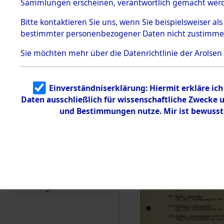
betroffen
Sammlungen erscheinen, verantwortlich gemacht wer
Todesmärsche
5.3.1 Alliierte
0001 (846
Bitte
kontaktieren
Sie uns, wenn Sie beispielsweiser al
Erhebungen
bestimmter personenbezogener Daten nicht zustimme
zu
Todesmärsch
en
Sie möchten mehr über die Datenrichtlinie der Arolsen
5.3.2
Versuchte
Identifizierun
Einverständniserklärung: Hiermit erkläre ic
g
Daten ausschließlich für wissenschaftliche Zwecke
5.3.3
Todesmärsch
und Bestimmungen nutze. Mir ist bewusst
e /
Identifikation
unbekannter
Toter
5.3.5
Grabermittlu
ng /
Friedhofsplän
e