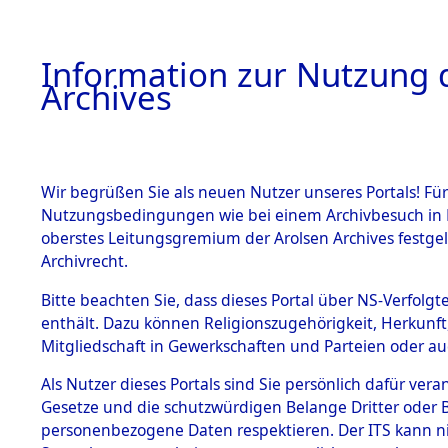
Information zur Nutzung d
Archives
HOME
BESTANDSBESCHREIBUNG
ARCHIVAL
Wir begrüßen Sie als neuen Nutzer unseres Portals! Für
Nutzungsbedingungen wie bei einem Archivbesuch in B
oberstes Leitungsgremium der Arolsen Archives festg
Archivrecht.
BESTÄNDE
Bitte beachten Sie, dass dieses Portal über NS-Verfolgte
Rekonstruk
enthält. Dazu können Religionszugehörigkeit, Herkunf
Mitgliedschaft in Gewerkschaften und Parteien oder auc
Geschehni
1.
Inhaftierungsdoku
mente
Als Nutzer dieses Portals sind Sie persönlich dafür vera
alphabetis
Gesetze und die schutzwürdigen Belange Dritter oder B
5. Verschiedenes
personenbezogene Daten respektieren. Der ITS kann nic
5.3