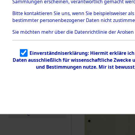
betroffen
Sammlungen erscheinen, verantwortlich gemacht wer
Todesmärsche
5.3.1 Alliierte
0001 (846
Bitte
kontaktieren
Sie uns, wenn Sie beispielsweiser al
Erhebungen
bestimmter personenbezogener Daten nicht zustimme
zu
Todesmärsch
en
Sie möchten mehr über die Datenrichtlinie der Arolsen
5.3.2
Versuchte
Identifizierun
Einverständniserklärung: Hiermit erkläre ic
g
Daten ausschließlich für wissenschaftliche Zwecke
5.3.3
Todesmärsch
und Bestimmungen nutze. Mir ist bewusst
e /
Identifikation
unbekannter
Toter
5.3.5
Grabermittlu
ng /
Friedhofsplän
e