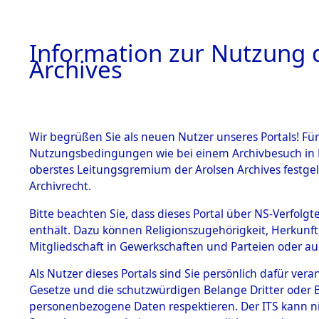
Information zur Nutzung d
Archives
HOME
BESTANDSBESCHREIBUNG
ARCHIVAL
Wir begrüßen Sie als neuen Nutzer unseres Portals! Für
Nutzungsbedingungen wie bei einem Archivbesuch in B
oberstes Leitungsgremium der Arolsen Archives festg
Archivrecht.
BESTÄNDE
Bitte beachten Sie, dass dieses Portal über NS-Verfolgte
Rekonstruk
enthält. Dazu können Religionszugehörigkeit, Herkunf
Mitgliedschaft in Gewerkschaften und Parteien oder auc
Geschehni
1.
Inhaftierungsdoku
mente
Als Nutzer dieses Portals sind Sie persönlich dafür vera
alphabetis
Gesetze und die schutzwürdigen Belange Dritter oder B
5. Verschiedenes
personenbezogene Daten respektieren. Der ITS kann nic
5.3