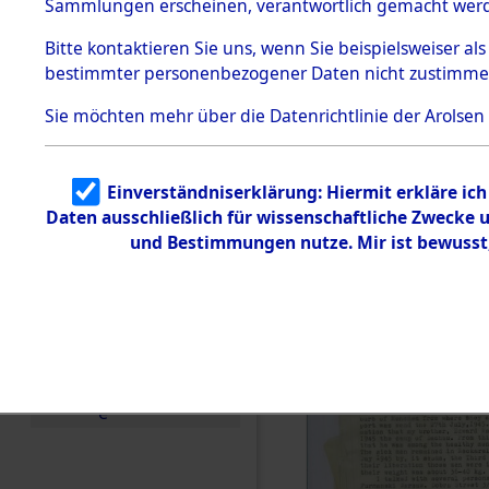
betroffen
Sammlungen erscheinen, verantwortlich gemacht wer
Todesmärsche
5.3.1 Alliierte
0001 (846
Bitte
kontaktieren
Sie uns, wenn Sie beispielsweiser al
Erhebungen
bestimmter personenbezogener Daten nicht zustimme
zu
Todesmärsch
en
Sie möchten mehr über die Datenrichtlinie der Arolsen
5.3.2
Versuchte
Identifizierun
Einverständniserklärung: Hiermit erkläre ic
g
Daten ausschließlich für wissenschaftliche Zwecke
5.3.3
Todesmärsch
und Bestimmungen nutze. Mir ist bewusst
e /
Identifikation
unbekannter
Toter
5.3.5
Grabermittlu
ng /
Friedhofsplän
e