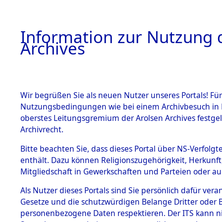
Information zur Nutzung d
Archives
HOME
BESTANDSBESCHREIBUNG
ARCHIVAL
Wir begrüßen Sie als neuen Nutzer unseres Portals! Für
Nutzungsbedingungen wie bei einem Archivbesuch in B
oberstes Leitungsgremium der Arolsen Archives festg
Archivrecht.
BESTÄNDE
Bitte beachten Sie, dass dieses Portal über NS-Verfolgte
Rekonstruk
enthält. Dazu können Religionszugehörigkeit, Herkunf
Mitgliedschaft in Gewerkschaften und Parteien oder auc
Geschehni
1.
Inhaftierungsdoku
mente
Als Nutzer dieses Portals sind Sie persönlich dafür vera
alphabetis
Gesetze und die schutzwürdigen Belange Dritter oder B
5. Verschiedenes
personenbezogene Daten respektieren. Der ITS kann nic
5.3