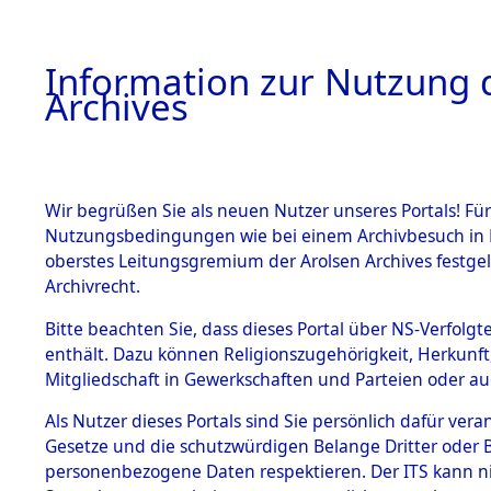
Information zur Nutzung d
Archives
HOME
BESTANDSBESCHREIBUNG
ARCHIVAL
Wir begrüßen Sie als neuen Nutzer unseres Portals! Für
Nutzungsbedingungen wie bei einem Archivbesuch in B
oberstes Leitungsgremium der Arolsen Archives festg
Archivrecht.
BESTÄNDE
Bitte beachten Sie, dass dieses Portal über NS-Verfolgte
Rekonstruk
enthält. Dazu können Religionszugehörigkeit, Herkunf
Mitgliedschaft in Gewerkschaften und Parteien oder auc
Geschehni
1.
Inhaftierungsdoku
mente
Als Nutzer dieses Portals sind Sie persönlich dafür vera
alphabetis
Gesetze und die schutzwürdigen Belange Dritter oder B
5. Verschiedenes
personenbezogene Daten respektieren. Der ITS kann nic
5.3