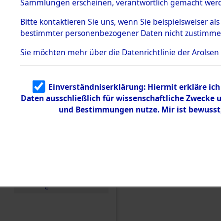
betroffen
Sammlungen erscheinen, verantwortlich gemacht wer
Todesmärsche
5.3.1 Alliierte
0001 (846
Bitte
kontaktieren
Sie uns, wenn Sie beispielsweiser al
Erhebungen
bestimmter personenbezogener Daten nicht zustimme
zu
Todesmärsch
en
Sie möchten mehr über die Datenrichtlinie der Arolsen
5.3.2
Versuchte
Identifizierun
Einverständniserklärung: Hiermit erkläre ic
g
Daten ausschließlich für wissenschaftliche Zwecke
5.3.3
Todesmärsch
und Bestimmungen nutze. Mir ist bewusst
e /
Identifikation
unbekannter
Toter
5.3.5
Grabermittlu
ng /
Friedhofsplän
e