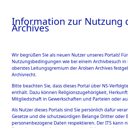
Information zur Nutzung d
Archives
HOME
BESTANDSBESCHREIBUNG
ARCHIVAL
Wir begrüßen Sie als neuen Nutzer unseres Portals! Für
Nutzungsbedingungen wie bei einem Archivbesuch in B
oberstes Leitungsgremium der Arolsen Archives festg
Archivrecht.
BESTÄNDE
Bitte beachten Sie, dass dieses Portal über NS-Verfolgte
Rekonstruk
enthält. Dazu können Religionszugehörigkeit, Herkunf
Mitgliedschaft in Gewerkschaften und Parteien oder auc
Geschehni
1.
Inhaftierungsdoku
mente
Als Nutzer dieses Portals sind Sie persönlich dafür vera
alphabetis
Gesetze und die schutzwürdigen Belange Dritter oder B
5. Verschiedenes
personenbezogene Daten respektieren. Der ITS kann nic
5.3