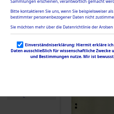
betroffen
Sammlungen erscheinen, verantwortlich gemacht wer
Todesmärsche
5.3.1 Alliierte
0001 (846
Bitte
kontaktieren
Sie uns, wenn Sie beispielsweiser al
Erhebungen
bestimmter personenbezogener Daten nicht zustimme
zu
Todesmärsch
en
Sie möchten mehr über die Datenrichtlinie der Arolsen
5.3.2
Versuchte
Identifizierun
Einverständniserklärung: Hiermit erkläre ic
g
Daten ausschließlich für wissenschaftliche Zwecke
5.3.3
Todesmärsch
und Bestimmungen nutze. Mir ist bewusst
e /
Identifikation
unbekannter
Toter
5.3.5
Grabermittlu
ng /
Friedhofsplän
e