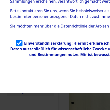
betroffen
Sammlungen erscheinen, verantwortlich gemacht wer
Todesmärsche
5.3.1 Alliierte
0001 (846
Bitte
kontaktieren
Sie uns, wenn Sie beispielsweiser al
Erhebungen
bestimmter personenbezogener Daten nicht zustimme
zu
Todesmärsch
en
Sie möchten mehr über die Datenrichtlinie der Arolsen
5.3.2
Versuchte
Identifizierun
Einverständniserklärung: Hiermit erkläre ic
g
Daten ausschließlich für wissenschaftliche Zwecke
5.3.3
Todesmärsch
und Bestimmungen nutze. Mir ist bewusst
e /
Identifikation
unbekannter
Toter
5.3.5
Grabermittlu
ng /
Friedhofsplän
e