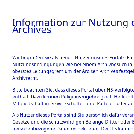
Information zur Nutzung d
Archives
HOME
BESTANDSBESCHREIBUNG
ARCHIVAL
Wir begrüßen Sie als neuen Nutzer unseres Portals! Für
Nutzungsbedingungen wie bei einem Archivbesuch in B
oberstes Leitungsgremium der Arolsen Archives festg
Archivrecht.
BESTÄNDE
Bitte beachten Sie, dass dieses Portal über NS-Verfolgte
Rekonstruk
enthält. Dazu können Religionszugehörigkeit, Herkunf
Mitgliedschaft in Gewerkschaften und Parteien oder auc
Geschehni
1.
Inhaftierungsdoku
mente
Als Nutzer dieses Portals sind Sie persönlich dafür vera
alphabetis
Gesetze und die schutzwürdigen Belange Dritter oder B
5. Verschiedenes
personenbezogene Daten respektieren. Der ITS kann nic
5.3