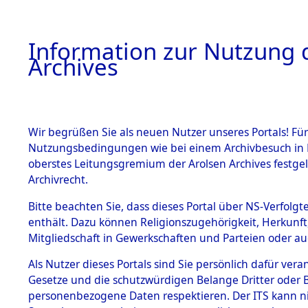
Information zur Nutzung d
Archives
HOME
BESTANDSBESCHREIBUNG
ARCHIVAL
Wir begrüßen Sie als neuen Nutzer unseres Portals! Für
Nutzungsbedingungen wie bei einem Archivbesuch in B
oberstes Leitungsgremium der Arolsen Archives festg
Archivrecht.
BESTÄNDE
Bitte beachten Sie, dass dieses Portal über NS-Verfolgte
Rekonstruk
enthält. Dazu können Religionszugehörigkeit, Herkunf
Mitgliedschaft in Gewerkschaften und Parteien oder auc
Geschehni
1.
Inhaftierungsdoku
mente
Als Nutzer dieses Portals sind Sie persönlich dafür vera
alphabetis
Gesetze und die schutzwürdigen Belange Dritter oder B
5. Verschiedenes
personenbezogene Daten respektieren. Der ITS kann nic
5.3