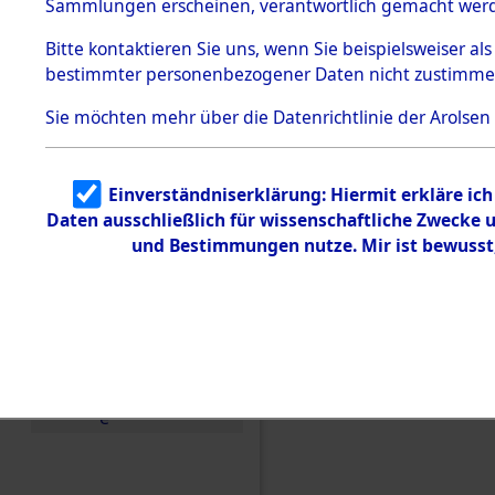
betroffen
Sammlungen erscheinen, verantwortlich gemacht wer
Todesmärsche
5.3.1 Alliierte
0001 (846
Bitte
kontaktieren
Sie uns, wenn Sie beispielsweiser al
Erhebungen
bestimmter personenbezogener Daten nicht zustimme
zu
Todesmärsch
en
Sie möchten mehr über die Datenrichtlinie der Arolsen
5.3.2
Versuchte
Identifizierun
Einverständniserklärung: Hiermit erkläre ic
g
Daten ausschließlich für wissenschaftliche Zwecke
5.3.3
Todesmärsch
und Bestimmungen nutze. Mir ist bewusst
e /
Identifikation
unbekannter
Toter
5.3.5
Grabermittlu
ng /
Friedhofsplän
e