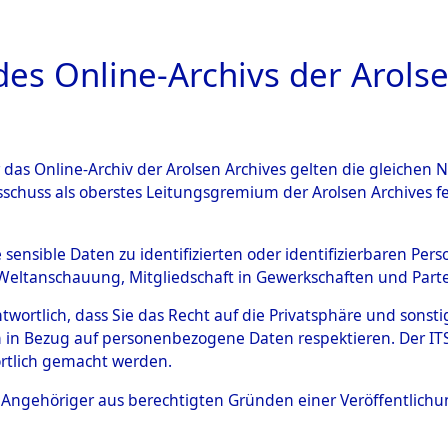
a
A
es Online-Archivs der Arolse
DIGITAL COLLEC
r das Online-Archiv der Arolsen Archives gelten die gleiche
ESCHREIBUNG
ARCHIVALE
ÜBERSICHT
BILD
sschuss als oberstes Leitungsgremium der Arolsen Archives 
tion des Verlaufs und der 
e sensible Daten zu identifizierten oder identifizierbaren Pe
Weltanschauung, Mitgliedschaft in Gewerkschaften und Partei
he, alphabetisch gegliedert
antwortlich, dass Sie das Recht auf die Privatsphäre und sons
 in Bezug auf personenbezogene Daten respektieren. Der ITS k
n
→
0002 (84630308)
→
0083
rtlich gemacht werden.
ls Angehöriger aus berechtigten Gründen einer Veröffentlic
0083 (84630391)