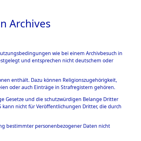
n Archives
TIONS ONLINE
n Nutzungsbedingungen wie bei einem Archivbesuch in
festgelegt und entsprechen nicht deutschem oder
Geschehnisse um
rsonen enthält. Dazu können Religionszugehörigkeit,
en oder auch Einträge in Strafregistern gehören.
 nach betroffenen Orten
tige Gesetze und die schutzwürdigen Belange Dritter
ann nicht für Veröffentlichungen Dritter, die durch
 (84630391)
hung bestimmter personenbezogener Daten nicht