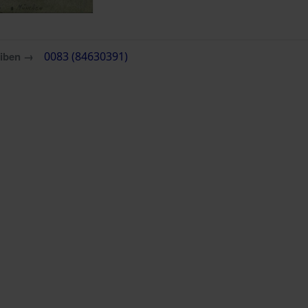
eiben →
0083 (84630391)