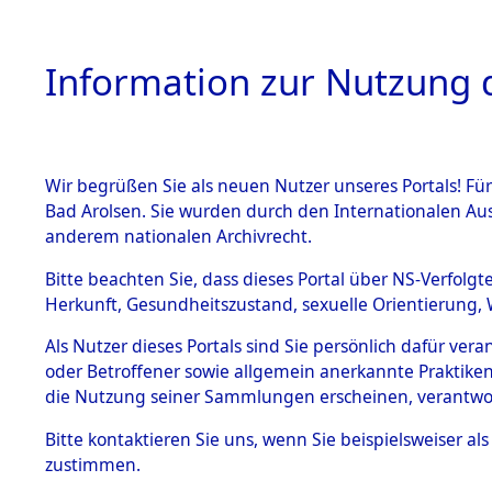
Information zur Nutzung d
Wir begrüßen Sie als neuen Nutzer unseres Portals! Fü
HOME
BESTANDSB
Bad Arolsen. Sie wurden durch den Internationalen Au
anderem nationalen Archivrecht.
BESTÄNDE
Rekonstruk
Bitte beachten Sie, dass dieses Portal über NS-Verfolgt
Herkunft, Gesundheitszustand, sexuelle Orientierung, 
Todesmärsc
1.
Inhaftierungsdoku
Als Nutzer dieses Portals sind Sie persönlich dafür ver
mente
oder Betroffener sowie allgemein anerkannte Praktiken
und Lager
5. Verschiedenes
die Nutzung seiner Sammlungen erscheinen, verantwo
5.3
Bitte
kontaktieren
Sie uns, wenn Sie beispielsweiser a
Todesmärsche
zustimmen.
5.3.1 Alliierte
Erhebungen