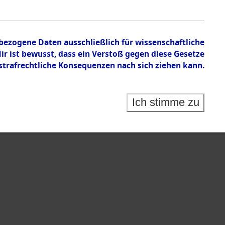
tion des Verlaufs und der Geschehnisse um
he, alphabetisch gegliedert nach betroffenen Orten
nbezogene Daten ausschließlich für wissenschaftliche
 ist bewusst, dass ein Verstoß gegen diese Gesetze
rafrechtliche Konsequenzen nach sich ziehen kann.
Ich stimme zu