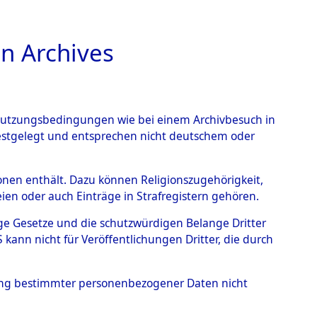
n Archives
TIONS ONLINE
n Nutzungsbedingungen wie bei einem Archivbesuch in
festgelegt und entsprechen nicht deutschem oder
Geschehnisse um
rsonen enthält. Dazu können Religionszugehörigkeit,
en oder auch Einträge in Strafregistern gehören.
 nach betroffenen Orten
tige Gesetze und die schutzwürdigen Belange Dritter
ann nicht für Veröffentlichungen Dritter, die durch
 (84630404)
hung bestimmter personenbezogener Daten nicht