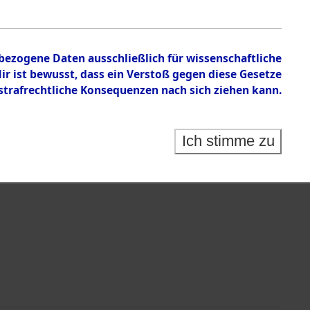
tion des Verlaufs und der Geschehnisse um
he, alphabetisch gegliedert nach betroffenen Orten
nbezogene Daten ausschließlich für wissenschaftliche
 ist bewusst, dass ein Verstoß gegen diese Gesetze
rafrechtliche Konsequenzen nach sich ziehen kann.
Ich stimme zu