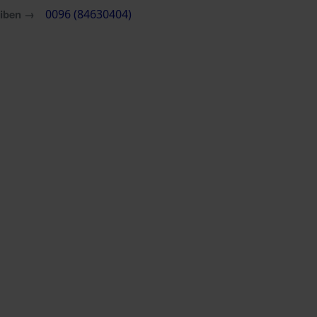
eiben →
0096 (84630404)