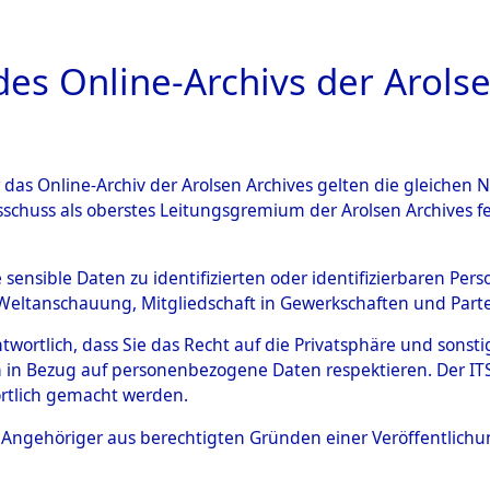
a
A
es Online-Archivs der Arolse
DIGITAL COLLEC
r das Online-Archiv der Arolsen Archives gelten die gleiche
ESCHREIBUNG
ARCHIVALE
ÜBERSICHT
BILD
sschuss als oberstes Leitungsgremium der Arolsen Archives 
tion des Verlaufs und der 
e sensible Daten zu identifizierten oder identifizierbaren Pe
Weltanschauung, Mitgliedschaft in Gewerkschaften und Partei
he, alphabetisch gegliedert
antwortlich, dass Sie das Recht auf die Privatsphäre und sons
 in Bezug auf personenbezogene Daten respektieren. Der ITS k
n
→
0002 (84630308)
→
0096
rtlich gemacht werden.
ls Angehöriger aus berechtigten Gründen einer Veröffentlic
0096 (84630404)