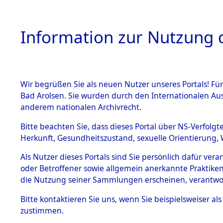
Information zur Nutzung d
Wir begrüßen Sie als neuen Nutzer unseres Portals! Fü
HOME
BESTANDSB
Bad Arolsen. Sie wurden durch den Internationalen Au
anderem nationalen Archivrecht.
BESTÄNDE
Rekonstruk
Bitte beachten Sie, dass dieses Portal über NS-Verfolgt
Herkunft, Gesundheitszustand, sexuelle Orientierung, 
Todesmärsc
1.
Inhaftierungsdoku
Als Nutzer dieses Portals sind Sie persönlich dafür ver
mente
oder Betroffener sowie allgemein anerkannte Praktiken
und Lager
5. Verschiedenes
die Nutzung seiner Sammlungen erscheinen, verantwo
5.3
Bitte
kontaktieren
Sie uns, wenn Sie beispielsweiser a
Todesmärsche
zustimmen.
5.3.1 Alliierte
Erhebungen