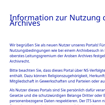
Information zur Nutzung d
Archives
HOME
BESTANDSBESCHREIBUNG
ARCHIVAL
Wir begrüßen Sie als neuen Nutzer unseres Portals! Für
Nutzungsbedingungen wie bei einem Archivbesuch in B
oberstes Leitungsgremium der Arolsen Archives festg
Archivrecht.
BESTÄNDE
Bitte beachten Sie, dass dieses Portal über NS-Verfolgte
Rekonstruk
enthält. Dazu können Religionszugehörigkeit, Herkunf
Mitgliedschaft in Gewerkschaften und Parteien oder auc
Geschehni
1.
Inhaftierungsdoku
mente
Als Nutzer dieses Portals sind Sie persönlich dafür vera
alphabetis
Gesetze und die schutzwürdigen Belange Dritter oder B
5. Verschiedenes
personenbezogene Daten respektieren. Der ITS kann nic
5.3