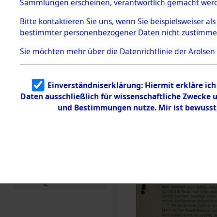
betroffen
Sammlungen erscheinen, verantwortlich gemacht wer
Todesmärsche
5.3.1 Alliierte
0002 (846
Bitte
kontaktieren
Sie uns, wenn Sie beispielsweiser al
Erhebungen
bestimmter personenbezogener Daten nicht zustimme
zu
Todesmärsch
en
Sie möchten mehr über die Datenrichtlinie der Arolsen
5.3.2
Versuchte
Identifizierun
Einverständniserklärung: Hiermit erkläre ic
g
Daten ausschließlich für wissenschaftliche Zwecke
5.3.3
Todesmärsch
und Bestimmungen nutze. Mir ist bewusst
e /
Identifikation
unbekannter
Toter
5.3.5
Grabermittlu
ng /
Friedhofsplän
e