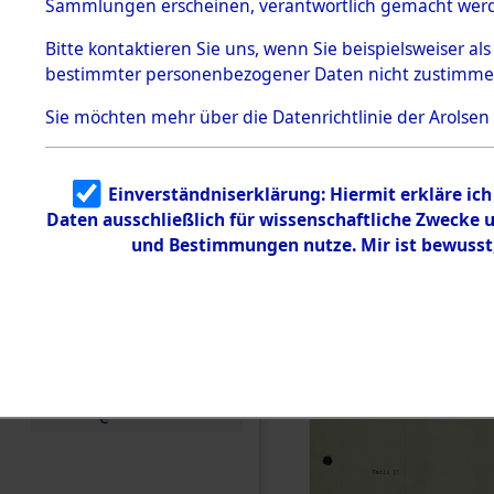
betroffen
Sammlungen erscheinen, verantwortlich gemacht wer
Todesmärsche
5.3.1 Alliierte
0002 (846
Bitte
kontaktieren
Sie uns, wenn Sie beispielsweiser al
Erhebungen
bestimmter personenbezogener Daten nicht zustimme
zu
Todesmärsch
en
Sie möchten mehr über die Datenrichtlinie der Arolsen
5.3.2
Versuchte
Identifizierun
Einverständniserklärung: Hiermit erkläre ic
g
Daten ausschließlich für wissenschaftliche Zwecke
5.3.3
Todesmärsch
und Bestimmungen nutze. Mir ist bewusst
e /
Identifikation
unbekannter
Toter
5.3.5
Grabermittlu
ng /
Friedhofsplän
e