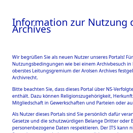
Information zur Nutzung d
Archives
HOME
BESTANDSBESCHREIBUNG
ARCHIVAL
Wir begrüßen Sie als neuen Nutzer unseres Portals! Für
Nutzungsbedingungen wie bei einem Archivbesuch in B
oberstes Leitungsgremium der Arolsen Archives festg
Archivrecht.
BESTÄNDE
Bitte beachten Sie, dass dieses Portal über NS-Verfolgte
Rekonstruk
enthält. Dazu können Religionszugehörigkeit, Herkunf
Mitgliedschaft in Gewerkschaften und Parteien oder auc
Geschehni
1.
Inhaftierungsdoku
mente
Als Nutzer dieses Portals sind Sie persönlich dafür vera
alphabetis
Gesetze und die schutzwürdigen Belange Dritter oder B
5. Verschiedenes
personenbezogene Daten respektieren. Der ITS kann nic
5.3