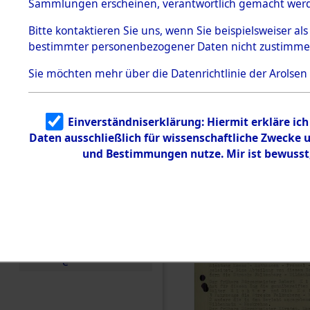
betroffen
Sammlungen erscheinen, verantwortlich gemacht wer
Todesmärsche
5.3.1 Alliierte
0002 (846
Bitte
kontaktieren
Sie uns, wenn Sie beispielsweiser al
Erhebungen
bestimmter personenbezogener Daten nicht zustimme
zu
Todesmärsch
en
Sie möchten mehr über die Datenrichtlinie der Arolsen
5.3.2
Versuchte
Identifizierun
Einverständniserklärung: Hiermit erkläre ic
g
Daten ausschließlich für wissenschaftliche Zwecke
5.3.3
Todesmärsch
und Bestimmungen nutze. Mir ist bewusst
e /
Identifikation
unbekannter
Toter
5.3.5
Grabermittlu
ng /
Friedhofsplän
e