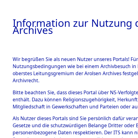
Information zur Nutzung d
Archives
HOME
BESTANDSBESCHREIBUNG
ARCHIVAL
Wir begrüßen Sie als neuen Nutzer unseres Portals! Für
Nutzungsbedingungen wie bei einem Archivbesuch in B
oberstes Leitungsgremium der Arolsen Archives festg
Archivrecht.
BESTÄNDE
Bitte beachten Sie, dass dieses Portal über NS-Verfolgte
Rekonstruk
enthält. Dazu können Religionszugehörigkeit, Herkunf
Mitgliedschaft in Gewerkschaften und Parteien oder auc
Geschehni
1.
Inhaftierungsdoku
mente
Als Nutzer dieses Portals sind Sie persönlich dafür vera
alphabetis
Gesetze und die schutzwürdigen Belange Dritter oder B
5. Verschiedenes
personenbezogene Daten respektieren. Der ITS kann nic
5.3