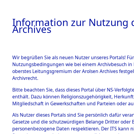
Information zur Nutzung d
Archives
HOME
BESTANDSBESCHREIBUNG
ARCHIVAL
Wir begrüßen Sie als neuen Nutzer unseres Portals! Für
Nutzungsbedingungen wie bei einem Archivbesuch in B
oberstes Leitungsgremium der Arolsen Archives festg
Archivrecht.
BESTÄNDE
Bitte beachten Sie, dass dieses Portal über NS-Verfolgte
Rekonstruk
enthält. Dazu können Religionszugehörigkeit, Herkunf
Mitgliedschaft in Gewerkschaften und Parteien oder auc
Geschehni
1.
Inhaftierungsdoku
mente
Als Nutzer dieses Portals sind Sie persönlich dafür vera
alphabetis
Gesetze und die schutzwürdigen Belange Dritter oder B
5. Verschiedenes
personenbezogene Daten respektieren. Der ITS kann nic
5.3