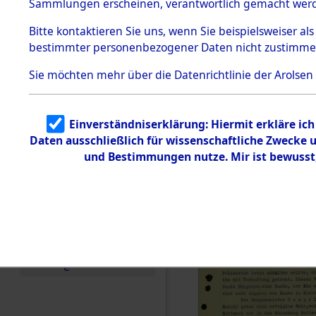
betroffen
Sammlungen erscheinen, verantwortlich gemacht wer
Todesmärsche
5.3.1 Alliierte
0002 (846
Bitte
kontaktieren
Sie uns, wenn Sie beispielsweiser al
Erhebungen
bestimmter personenbezogener Daten nicht zustimme
zu
Todesmärsch
en
Sie möchten mehr über die Datenrichtlinie der Arolsen
5.3.2
Versuchte
Identifizierun
Einverständniserklärung: Hiermit erkläre ic
g
Daten ausschließlich für wissenschaftliche Zwecke
5.3.3
Todesmärsch
und Bestimmungen nutze. Mir ist bewusst
e /
Identifikation
unbekannter
Toter
5.3.5
Grabermittlu
ng /
Friedhofsplän
e