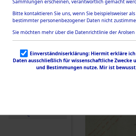
betroffen
Sammlungen erscheinen, verantwortlich gemacht wer
Todesmärsche
5.3.1 Alliierte
0002 (846
Bitte
kontaktieren
Sie uns, wenn Sie beispielsweiser al
Erhebungen
bestimmter personenbezogener Daten nicht zustimme
zu
Todesmärsch
en
Sie möchten mehr über die Datenrichtlinie der Arolsen
5.3.2
Versuchte
Identifizierun
Einverständniserklärung: Hiermit erkläre ic
g
Daten ausschließlich für wissenschaftliche Zwecke
5.3.3
Todesmärsch
und Bestimmungen nutze. Mir ist bewusst
e /
Identifikation
unbekannter
Toter
5.3.5
Grabermittlu
ng /
Friedhofsplän
e