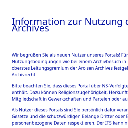
Information zur Nutzung d
Archives
HOME
BESTANDSBESCHREIBUNG
ARCHIVAL
Wir begrüßen Sie als neuen Nutzer unseres Portals! Für
Nutzungsbedingungen wie bei einem Archivbesuch in B
oberstes Leitungsgremium der Arolsen Archives festg
Archivrecht.
BESTÄNDE
Bitte beachten Sie, dass dieses Portal über NS-Verfolgte
Rekonstruk
enthält. Dazu können Religionszugehörigkeit, Herkunf
Mitgliedschaft in Gewerkschaften und Parteien oder auc
Geschehni
1.
Inhaftierungsdoku
mente
Als Nutzer dieses Portals sind Sie persönlich dafür vera
alphabetis
Gesetze und die schutzwürdigen Belange Dritter oder B
5. Verschiedenes
personenbezogene Daten respektieren. Der ITS kann nic
5.3