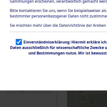
betroffen
Sammlungen erscheinen, verantwortlich gemacht wer
Todesmärsche
5.3.1 Alliierte
0002 (846
Bitte
kontaktieren
Sie uns, wenn Sie beispielsweiser al
Erhebungen
bestimmter personenbezogener Daten nicht zustimme
zu
Todesmärsch
en
Sie möchten mehr über die Datenrichtlinie der Arolsen
5.3.2
Versuchte
Identifizierun
Einverständniserklärung: Hiermit erkläre ic
g
Daten ausschließlich für wissenschaftliche Zwecke
5.3.3
Todesmärsch
und Bestimmungen nutze. Mir ist bewusst
e /
Identifikation
unbekannter
Toter
5.3.5
Grabermittlu
ng /
Friedhofsplän
e