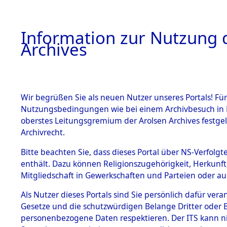
Information zur Nutzung d
Archives
HOME
BESTANDSBESCHREIBUNG
ARCHIVAL
Wir begrüßen Sie als neuen Nutzer unseres Portals! Für
Nutzungsbedingungen wie bei einem Archivbesuch in B
oberstes Leitungsgremium der Arolsen Archives festg
Archivrecht.
BESTÄNDE
Bitte beachten Sie, dass dieses Portal über NS-Verfolgte
Rekonstruk
enthält. Dazu können Religionszugehörigkeit, Herkunf
Mitgliedschaft in Gewerkschaften und Parteien oder auc
Geschehni
1.
Inhaftierungsdoku
mente
Als Nutzer dieses Portals sind Sie persönlich dafür vera
alphabetis
Gesetze und die schutzwürdigen Belange Dritter oder B
5. Verschiedenes
personenbezogene Daten respektieren. Der ITS kann nic
5.3