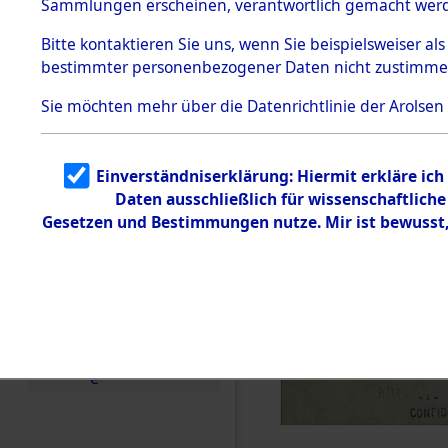
Sammlungen erscheinen, verantwortlich gemacht wer
Todesmärsche
5.3.1 Alliierte
Bitte
kontaktieren
Sie uns, wenn Sie beispielsweiser al
Erhebungen
bestimmter personenbezogener Daten nicht zustimme
zu
Todesmärsch
en
Sie möchten mehr über die Datenrichtlinie der Arolsen
5.3.2
Versuchte
Identifizierun
Einverständniserklärung: Hiermit erkläre ic
g
Daten ausschließlich für wissenschaftlic
5.3.3
Todesmärsch
Gesetzen und Bestimmungen nutze. Mir ist bewusst
e /
Identifikation
unbekannter
Toter
5.3.5
Grabermittlu
ng /
Friedhofsplän
e