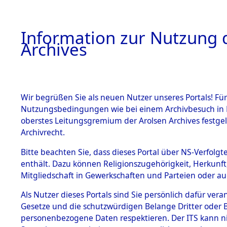
Information zur Nutzung d
Archives
HOME
BESTANDSBESCHREIBUNG
ARCHIVAL
Wir begrüßen Sie als neuen Nutzer unseres Portals! Für
Nutzungsbedingungen wie bei einem Archivbesuch in B
oberstes Leitungsgremium der Arolsen Archives festg
Archivrecht.
BESTÄNDE
Bitte beachten Sie, dass dieses Portal über NS-Verfolgte
Auflösung 
enthält. Dazu können Religionszugehörigkeit, Herkunf
Mitgliedschaft in Gewerkschaften und Parteien oder auc
1.
Todesmär
Inhaftierungsdoku
mente
Als Nutzer dieses Portals sind Sie persönlich dafür vera
→
0036 (8
Gesetze und die schutzwürdigen Belange Dritter oder B
5. Verschiedenes
personenbezogene Daten respektieren. Der ITS kann nic
5.3