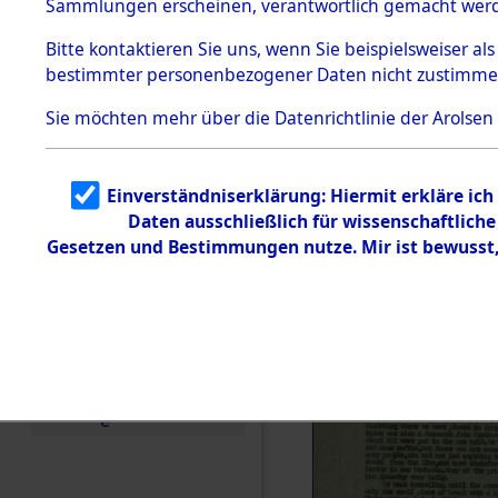
Sammlungen erscheinen, verantwortlich gemacht wer
Todesmärsche
5.3.1 Alliierte
Bitte
kontaktieren
Sie uns, wenn Sie beispielsweiser al
Erhebungen
bestimmter personenbezogener Daten nicht zustimme
zu
Todesmärsch
en
Sie möchten mehr über die Datenrichtlinie der Arolsen
5.3.2
Versuchte
Identifizierun
Einverständniserklärung: Hiermit erkläre ic
g
Daten ausschließlich für wissenschaftlic
5.3.3
Todesmärsch
Gesetzen und Bestimmungen nutze. Mir ist bewusst
e /
Identifikation
unbekannter
Toter
5.3.5
Grabermittlu
ng /
Friedhofsplän
e