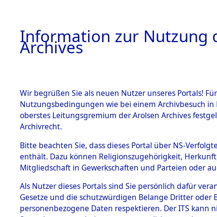
Information zur Nutzung d
Archives
HOME
BESTANDSBESCHREIBUNG
ARCHIVAL
Wir begrüßen Sie als neuen Nutzer unseres Portals! Für
Nutzungsbedingungen wie bei einem Archivbesuch in B
oberstes Leitungsgremium der Arolsen Archives festg
Archivrecht.
BESTÄNDE
Bitte beachten Sie, dass dieses Portal über NS-Verfolgte
Auflösung 
enthält. Dazu können Religionszugehörigkeit, Herkunf
Mitgliedschaft in Gewerkschaften und Parteien oder auc
1.
Todesmär
Inhaftierungsdoku
mente
Als Nutzer dieses Portals sind Sie persönlich dafür vera
→
0104 (8
Gesetze und die schutzwürdigen Belange Dritter oder B
5. Verschiedenes
personenbezogene Daten respektieren. Der ITS kann nic
5.3