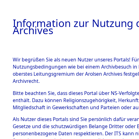
Information zur Nutzung d
Archives
HOME
BESTANDSBESCHREIBUNG
ARCHIVAL
Wir begrüßen Sie als neuen Nutzer unseres Portals! Für
Nutzungsbedingungen wie bei einem Archivbesuch in B
oberstes Leitungsgremium der Arolsen Archives festg
Archivrecht.
BESTÄNDE
Bitte beachten Sie, dass dieses Portal über NS-Verfolgte
Auflösung 
enthält. Dazu können Religionszugehörigkeit, Herkunf
Mitgliedschaft in Gewerkschaften und Parteien oder auc
1.
Todesmär
Inhaftierungsdoku
mente
Als Nutzer dieses Portals sind Sie persönlich dafür vera
→
0105 (8
Gesetze und die schutzwürdigen Belange Dritter oder B
5. Verschiedenes
personenbezogene Daten respektieren. Der ITS kann nic
5.3