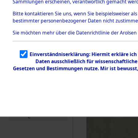
Sammlungen erscheinen, verantwortlich gemacht wer
Todesmärsche
5.3.1 Alliierte
Bitte
kontaktieren
Sie uns, wenn Sie beispielsweiser al
Erhebungen
bestimmter personenbezogener Daten nicht zustimme
zu
Todesmärsch
en
Sie möchten mehr über die Datenrichtlinie der Arolsen
5.3.2
Versuchte
Identifizierun
Einverständniserklärung: Hiermit erkläre ic
g
Daten ausschließlich für wissenschaftlic
5.3.3
Todesmärsch
Gesetzen und Bestimmungen nutze. Mir ist bewusst
e /
Identifikation
unbekannter
Toter
5.3.5
Grabermittlu
ng /
Friedhofsplän
e