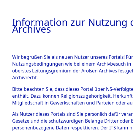
Information zur Nutzung d
Archives
HOME
BESTANDSBESCHREIBUNG
ARCHIVAL
Wir begrüßen Sie als neuen Nutzer unseres Portals! Für
Nutzungsbedingungen wie bei einem Archivbesuch in B
oberstes Leitungsgremium der Arolsen Archives festg
Archivrecht.
BESTÄNDE
Bitte beachten Sie, dass dieses Portal über NS-Verfolgte
Auflösung 
enthält. Dazu können Religionszugehörigkeit, Herkunf
Mitgliedschaft in Gewerkschaften und Parteien oder auc
1.
Todesmär
Inhaftierungsdoku
mente
Als Nutzer dieses Portals sind Sie persönlich dafür vera
→
0159 (8
Gesetze und die schutzwürdigen Belange Dritter oder B
5. Verschiedenes
personenbezogene Daten respektieren. Der ITS kann nic
5.3