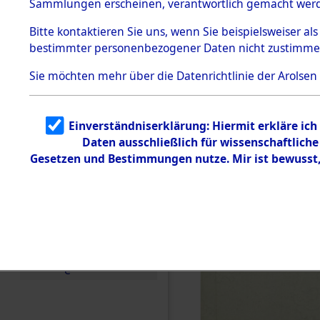
Sammlungen erscheinen, verantwortlich gemacht wer
Todesmärsche
5.3.1 Alliierte
Bitte
kontaktieren
Sie uns, wenn Sie beispielsweiser al
Erhebungen
bestimmter personenbezogener Daten nicht zustimme
zu
Todesmärsch
en
Sie möchten mehr über die Datenrichtlinie der Arolsen
5.3.2
Versuchte
Identifizierun
Einverständniserklärung: Hiermit erkläre ic
g
Daten ausschließlich für wissenschaftlic
5.3.3
Todesmärsch
Gesetzen und Bestimmungen nutze. Mir ist bewusst
e /
Identifikation
unbekannter
Toter
5.3.5
Grabermittlu
ng /
Friedhofsplän
e