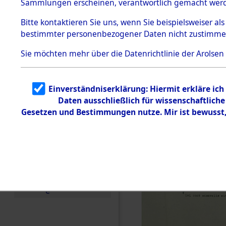
Sammlungen erscheinen, verantwortlich gemacht wer
Todesmärsche
5.3.1 Alliierte
Bitte
kontaktieren
Sie uns, wenn Sie beispielsweiser al
Erhebungen
bestimmter personenbezogener Daten nicht zustimme
zu
Todesmärsch
en
Sie möchten mehr über die Datenrichtlinie der Arolsen
5.3.2
Versuchte
Identifizierun
Einverständniserklärung: Hiermit erkläre ic
g
Daten ausschließlich für wissenschaftlic
5.3.3
Todesmärsch
Gesetzen und Bestimmungen nutze. Mir ist bewusst
e /
Identifikation
unbekannter
Toter
5.3.5
Grabermittlu
ng /
Friedhofsplän
e