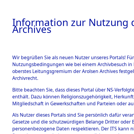
Information zur Nutzung d
Archives
HOME
BESTANDSBESCHREIBUNG
ARCHIVAL
Wir begrüßen Sie als neuen Nutzer unseres Portals! Für
Nutzungsbedingungen wie bei einem Archivbesuch in B
oberstes Leitungsgremium der Arolsen Archives festg
Archivrecht.
BESTÄNDE
Bitte beachten Sie, dass dieses Portal über NS-Verfolgte
Auflösung 
enthält. Dazu können Religionszugehörigkeit, Herkunf
Mitgliedschaft in Gewerkschaften und Parteien oder auc
1.
Todesmär
Inhaftierungsdoku
mente
Als Nutzer dieses Portals sind Sie persönlich dafür vera
→
0182 (8
Gesetze und die schutzwürdigen Belange Dritter oder B
5. Verschiedenes
personenbezogene Daten respektieren. Der ITS kann nic
5.3