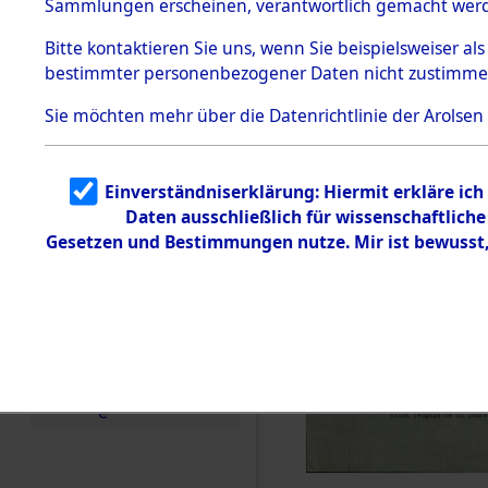
Sammlungen erscheinen, verantwortlich gemacht wer
Todesmärsche
5.3.1 Alliierte
Bitte
kontaktieren
Sie uns, wenn Sie beispielsweiser al
Erhebungen
bestimmter personenbezogener Daten nicht zustimme
zu
Todesmärsch
en
Sie möchten mehr über die Datenrichtlinie der Arolsen
5.3.2
Versuchte
Identifizierun
Einverständniserklärung: Hiermit erkläre ic
g
Daten ausschließlich für wissenschaftlic
5.3.3
Todesmärsch
Gesetzen und Bestimmungen nutze. Mir ist bewusst
e /
Identifikation
unbekannter
Toter
5.3.5
Grabermittlu
ng /
Friedhofsplän
e