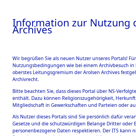
Information zur Nutzung d
Archives
HOME
BESTANDSBESCHREIBUNG
ARCHIVAL
Wir begrüßen Sie als neuen Nutzer unseres Portals! Für
Nutzungsbedingungen wie bei einem Archivbesuch in B
oberstes Leitungsgremium der Arolsen Archives festg
Archivrecht.
BESTÄNDE
Bitte beachten Sie, dass dieses Portal über NS-Verfolgte
Auflösung 
enthält. Dazu können Religionszugehörigkeit, Herkunf
Mitgliedschaft in Gewerkschaften und Parteien oder auc
1.
Todesmär
Inhaftierungsdoku
mente
Als Nutzer dieses Portals sind Sie persönlich dafür vera
→
0215 (8
Gesetze und die schutzwürdigen Belange Dritter oder B
5. Verschiedenes
personenbezogene Daten respektieren. Der ITS kann nic
5.3