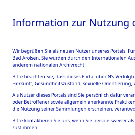
Information zur Nutzung d
Wir begrüßen Sie als neuen Nutzer unseres Portals! Fü
HOME
BESTANDSB
Bad Arolsen. Sie wurden durch den Internationalen Au
anderem nationalen Archivrecht.
BESTÄNDE
Auflösung
Bitte beachten Sie, dass dieses Portal über NS-Verfolgt
Herkunft, Gesundheitszustand, sexuelle Orientierung, 
1.
(84630684
Inhaftierungsdoku
Als Nutzer dieses Portals sind Sie persönlich dafür ver
mente
oder Betroffener sowie allgemein anerkannte Praktiken
5. Verschiedenes
die Nutzung seiner Sammlungen erscheinen, verantwo
5.3
Bitte
kontaktieren
Sie uns, wenn Sie beispielsweiser a
Todesmärsche
zustimmen.
5.3.1 Alliierte
Erhebungen