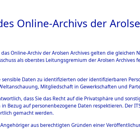
a
A
es Online-Archivs der Arolse
DIGITAL COLLEC
r das Online-Archiv der Arolsen Archives gelten die gleiche
ESCHREIBUNG
ARCHIVALE
ÜBERSICHT
BILD
sschuss als oberstes Leitungsgremium der Arolsen Archives 
 von Haftstätten und Todesm
e sensible Daten zu identifizierten oder identifizierbaren Pe
Weltanschauung, Mitgliedschaft in Gewerkschaften und Partei
)
→
0223 (84630711)
antwortlich, dass Sie das Recht auf die Privatsphäre und sons
 in Bezug auf personenbezogene Daten respektieren. Der ITS k
rtlich gemacht werden.
0223 (84630711)
ls Angehöriger aus berechtigten Gründen einer Veröffentlic