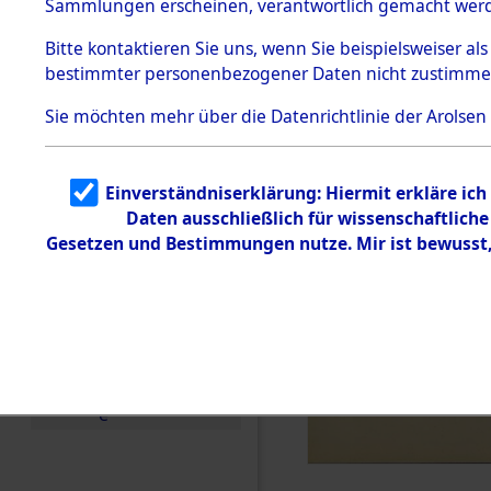
Sammlungen erscheinen, verantwortlich gemacht wer
Todesmärsche
5.3.1 Alliierte
Bitte
kontaktieren
Sie uns, wenn Sie beispielsweiser al
Erhebungen
bestimmter personenbezogener Daten nicht zustimme
zu
Todesmärsch
en
Sie möchten mehr über die Datenrichtlinie der Arolsen
5.3.2
Versuchte
Identifizierun
Einverständniserklärung: Hiermit erkläre ic
g
Daten ausschließlich für wissenschaftlic
5.3.3
Todesmärsch
Gesetzen und Bestimmungen nutze. Mir ist bewusst
e /
Identifikation
unbekannter
Toter
5.3.5
Grabermittlu
ng /
Friedhofsplän
e