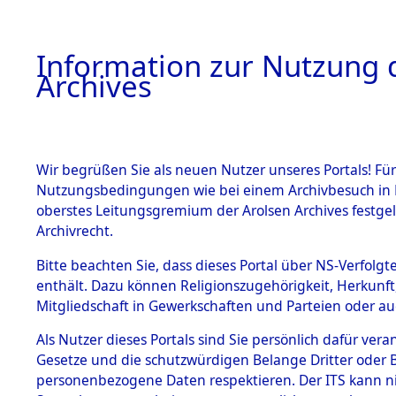
Information zur Nutzung d
Archives
HOME
BESTANDSBESCHREIBUNG
ARCHIVAL
Wir begrüßen Sie als neuen Nutzer unseres Portals! Für
Nutzungsbedingungen wie bei einem Archivbesuch in B
oberstes Leitungsgremium der Arolsen Archives festg
Archivrecht.
BESTÄNDE
Bitte beachten Sie, dass dieses Portal über NS-Verfolgte
Auflösung 
enthält. Dazu können Religionszugehörigkeit, Herkunf
Mitgliedschaft in Gewerkschaften und Parteien oder auc
1.
Todesmär
Inhaftierungsdoku
mente
Als Nutzer dieses Portals sind Sie persönlich dafür vera
→
0264 (8
Gesetze und die schutzwürdigen Belange Dritter oder B
5. Verschiedenes
personenbezogene Daten respektieren. Der ITS kann nic
5.3