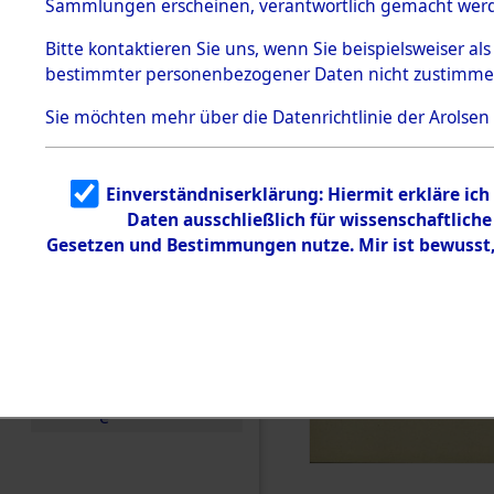
Sammlungen erscheinen, verantwortlich gemacht wer
Todesmärsche
5.3.1 Alliierte
Bitte
kontaktieren
Sie uns, wenn Sie beispielsweiser al
Erhebungen
bestimmter personenbezogener Daten nicht zustimme
zu
Todesmärsch
en
Sie möchten mehr über die Datenrichtlinie der Arolsen
5.3.2
Versuchte
Identifizierun
Einverständniserklärung: Hiermit erkläre ic
g
Daten ausschließlich für wissenschaftlic
5.3.3
Todesmärsch
Gesetzen und Bestimmungen nutze. Mir ist bewusst
e /
Identifikation
unbekannter
Toter
5.3.5
Grabermittlu
ng /
Friedhofsplän
e