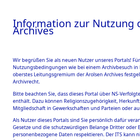
Information zur Nutzung d
Archives
HOME
BESTANDSBESCHREIBUNG
ARCHIVAL
Wir begrüßen Sie als neuen Nutzer unseres Portals! Für
Nutzungsbedingungen wie bei einem Archivbesuch in B
oberstes Leitungsgremium der Arolsen Archives festg
Archivrecht.
BESTÄNDE
Bitte beachten Sie, dass dieses Portal über NS-Verfolgte
Auflösung 
enthält. Dazu können Religionszugehörigkeit, Herkunf
Mitgliedschaft in Gewerkschaften und Parteien oder auc
1.
Todesmär
Inhaftierungsdoku
mente
Als Nutzer dieses Portals sind Sie persönlich dafür vera
→
0298 (8
Gesetze und die schutzwürdigen Belange Dritter oder B
5. Verschiedenes
personenbezogene Daten respektieren. Der ITS kann nic
5.3