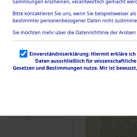
Sammlungen erscheinen, verantwortlich gemacht wer
Todesmärsche
5.3.1 Alliierte
Bitte
kontaktieren
Sie uns, wenn Sie beispielsweiser al
Erhebungen
bestimmter personenbezogener Daten nicht zustimme
zu
Todesmärsch
en
Sie möchten mehr über die Datenrichtlinie der Arolsen
5.3.2
Versuchte
Identifizierun
Einverständniserklärung: Hiermit erkläre ic
g
Daten ausschließlich für wissenschaftlic
5.3.3
Todesmärsch
Gesetzen und Bestimmungen nutze. Mir ist bewusst
e /
Identifikation
unbekannter
Toter
5.3.5
Grabermittlu
ng /
Friedhofsplän
e