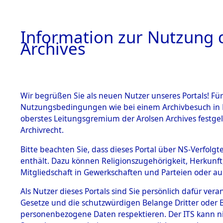
Information zur Nutzung d
Archives
HOME
BESTANDSBESCHREIBUNG
ARCHIVAL
Wir begrüßen Sie als neuen Nutzer unseres Portals! Für
Nutzungsbedingungen wie bei einem Archivbesuch in B
oberstes Leitungsgremium der Arolsen Archives festg
Archivrecht.
BESTÄNDE
Bitte beachten Sie, dass dieses Portal über NS-Verfolgte
Auflösung 
enthält. Dazu können Religionszugehörigkeit, Herkunf
Mitgliedschaft in Gewerkschaften und Parteien oder auc
1.
Todesmär
Inhaftierungsdoku
mente
Als Nutzer dieses Portals sind Sie persönlich dafür vera
→
0384 (8
Gesetze und die schutzwürdigen Belange Dritter oder B
5. Verschiedenes
personenbezogene Daten respektieren. Der ITS kann nic
5.3