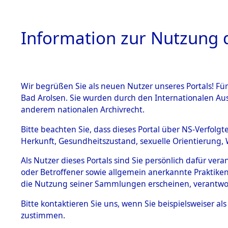
Information zur Nutzung d
Wir begrüßen Sie als neuen Nutzer unseres Portals! Fü
HOME
BESTANDSB
Bad Arolsen. Sie wurden durch den Internationalen Au
anderem nationalen Archivrecht.
BESTÄNDE
Auflösung
Bitte beachten Sie, dass dieses Portal über NS-Verfolgt
Herkunft, Gesundheitszustand, sexuelle Orientierung, 
1.
(84630854
Inhaftierungsdoku
Als Nutzer dieses Portals sind Sie persönlich dafür ver
mente
oder Betroffener sowie allgemein anerkannte Praktiken
5. Verschiedenes
die Nutzung seiner Sammlungen erscheinen, verantwo
5.3
Bitte
kontaktieren
Sie uns, wenn Sie beispielsweiser a
Todesmärsche
zustimmen.
5.3.1 Alliierte
Erhebungen