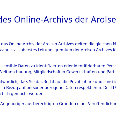
a
A
es Online-Archivs der Arolse
DIGITAL COLLEC
r das Online-Archiv der Arolsen Archives gelten die gleiche
ESCHREIBUNG
ARCHIVALE
ÜBERSICHT
BILD
sschuss als oberstes Leitungsgremium der Arolsen Archives 
 von Haftstätten und Todesm
e sensible Daten zu identifizierten oder identifizierbaren Pe
Weltanschauung, Mitgliedschaft in Gewerkschaften und Partei
)
→
0408 (84630897)
antwortlich, dass Sie das Recht auf die Privatsphäre und sons
 in Bezug auf personenbezogene Daten respektieren. Der ITS k
rtlich gemacht werden.
0408 (84630897)
ls Angehöriger aus berechtigten Gründen einer Veröffentlic