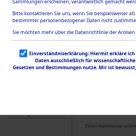
Sammlungen erscheinen, verantwortlich gemacht wer
Todesmärsche
5.3.1 Alliierte
Bitte
kontaktieren
Sie uns, wenn Sie beispielsweiser al
Erhebungen
bestimmter personenbezogener Daten nicht zustimme
zu
Todesmärsch
en
Sie möchten mehr über die Datenrichtlinie der Arolsen
5.3.2
Versuchte
Identifizierun
Einverständniserklärung: Hiermit erkläre ic
g
Daten ausschließlich für wissenschaftlic
5.3.3
Todesmärsch
Gesetzen und Bestimmungen nutze. Mir ist bewusst
e /
Identifikation
unbekannter
Toter
5.3.5
Grabermittlu
ng /
Friedhofsplän
e
Einen Kommentar schr