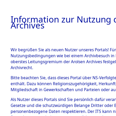
Information zur Nutzung d
Archives
HOME
BESTANDSBESCHREIBUNG
ARCHIVAL
Wir begrüßen Sie als neuen Nutzer unseres Portals! Für
Nutzungsbedingungen wie bei einem Archivbesuch in B
oberstes Leitungsgremium der Arolsen Archives festg
Archivrecht.
BESTÄNDE
Bitte beachten Sie, dass dieses Portal über NS-Verfolgte
Auflösung 
enthält. Dazu können Religionszugehörigkeit, Herkunf
Mitgliedschaft in Gewerkschaften und Parteien oder auc
1.
Todesmär
Inhaftierungsdoku
mente
Als Nutzer dieses Portals sind Sie persönlich dafür vera
→
0452 (8
Gesetze und die schutzwürdigen Belange Dritter oder B
5. Verschiedenes
personenbezogene Daten respektieren. Der ITS kann nic
5.3