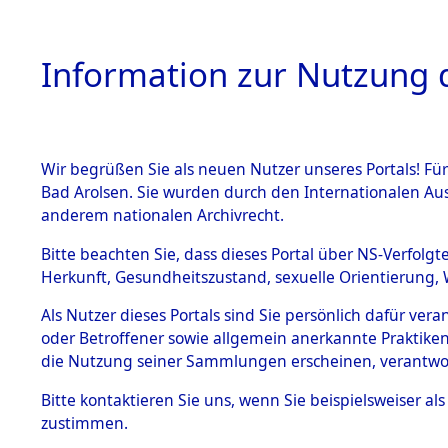
Information zur Nutzung d
Wir begrüßen Sie als neuen Nutzer unseres Portals! Fü
HOME
BESTANDSB
Bad Arolsen. Sie wurden durch den Internationalen Au
anderem nationalen Archivrecht.
BESTÄNDE
Auflösung
Bitte beachten Sie, dass dieses Portal über NS-Verfolgt
Herkunft, Gesundheitszustand, sexuelle Orientierung, 
1.
(84630854
Inhaftierungsdoku
Als Nutzer dieses Portals sind Sie persönlich dafür ver
mente
oder Betroffener sowie allgemein anerkannte Praktiken
5. Verschiedenes
die Nutzung seiner Sammlungen erscheinen, verantwo
5.3
Bitte
kontaktieren
Sie uns, wenn Sie beispielsweiser a
Todesmärsche
zustimmen.
5.3.1 Alliierte
Erhebungen