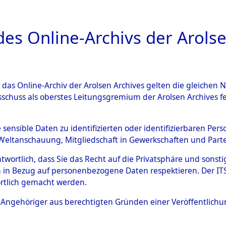
a
A
es Online-Archivs der Arolse
DIGITAL COLLEC
r das Online-Archiv der Arolsen Archives gelten die gleiche
ESCHREIBUNG
ARCHIVALE
ÜBERSICHT
BILD
sschuss als oberstes Leitungsgremium der Arolsen Archives 
 von Haftstätten und Todesm
e sensible Daten zu identifizierten oder identifizierbaren Pe
Weltanschauung, Mitgliedschaft in Gewerkschaften und Partei
)
→
0463 (84630952)
antwortlich, dass Sie das Recht auf die Privatsphäre und sons
 in Bezug auf personenbezogene Daten respektieren. Der ITS k
rtlich gemacht werden.
0463 (84630952)
ls Angehöriger aus berechtigten Gründen einer Veröffentlic