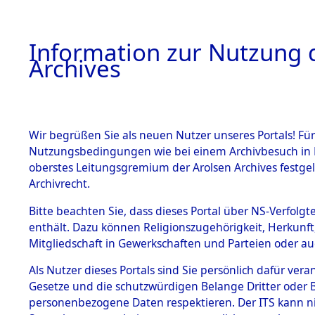
Information zur Nutzung d
Archives
HOME
BESTANDSBESCHREIBUNG
ARCHIVAL
Wir begrüßen Sie als neuen Nutzer unseres Portals! Für
Nutzungsbedingungen wie bei einem Archivbesuch in B
oberstes Leitungsgremium der Arolsen Archives festg
Archivrecht.
BESTÄNDE
Bitte beachten Sie, dass dieses Portal über NS-Verfolgte
Auflösung 
enthält. Dazu können Religionszugehörigkeit, Herkunf
Mitgliedschaft in Gewerkschaften und Parteien oder auc
1.
Todesmär
Inhaftierungsdoku
mente
Als Nutzer dieses Portals sind Sie persönlich dafür vera
→
0480 (8
Gesetze und die schutzwürdigen Belange Dritter oder B
5. Verschiedenes
personenbezogene Daten respektieren. Der ITS kann nic
5.3