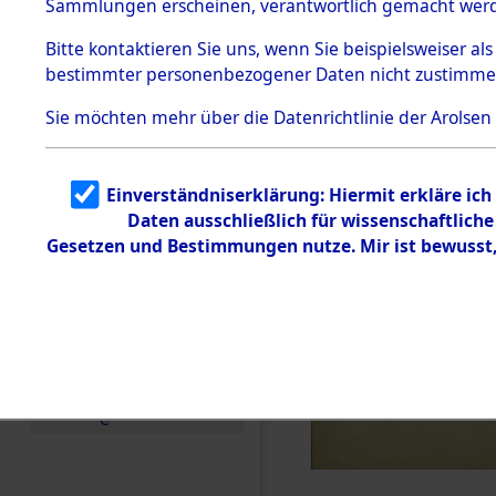
Sammlungen erscheinen, verantwortlich gemacht wer
Todesmärsche
5.3.1 Alliierte
Bitte
kontaktieren
Sie uns, wenn Sie beispielsweiser al
Erhebungen
bestimmter personenbezogener Daten nicht zustimme
zu
Todesmärsch
en
Sie möchten mehr über die Datenrichtlinie der Arolsen
5.3.2
Versuchte
Identifizierun
Einverständniserklärung: Hiermit erkläre ic
g
Daten ausschließlich für wissenschaftlic
5.3.3
Todesmärsch
Gesetzen und Bestimmungen nutze. Mir ist bewusst
e /
Identifikation
unbekannter
Toter
5.3.5
Grabermittlu
ng /
Friedhofsplän
e