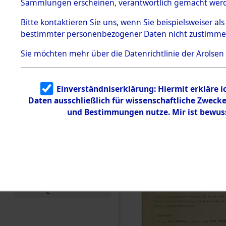
zur Befrei
Sammlungen erscheinen, verantwortlich gemacht wer
Todesmärsche
Roding) au
5.3.1 Alliierte
Bitte
kontaktieren
Sie uns, wenn Sie beispielsweiser al
Erhebungen
bestimmter personenbezogener Daten nicht zustimme
zu
Diebersrie
Todesmärsch
en
Sie möchten mehr über die Datenrichtlinie der Arolsen
ermordete
5.3.2
Versuchte
Identifizierun
Leben gek
Einverständniserklärung: Hiermit erkläre 
g
Daten ausschließlich für wissenschaftliche Zwec
5.3.3
0002 (846
Todesmärsch
und Bestimmungen nutze. Mir ist bewus
e /
Identifikation
unbekannter
Toter
5.3.5
Grabermittlu
ng /
Friedhofsplän
e