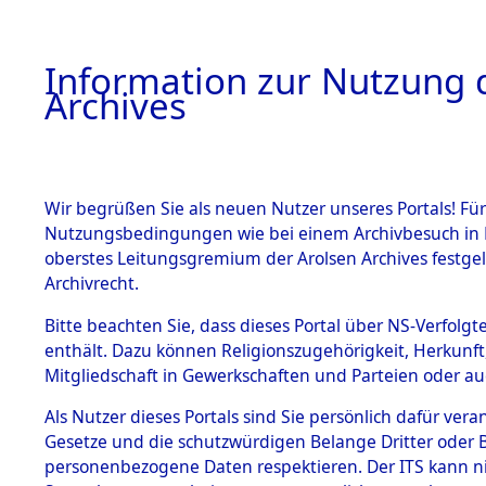
Information zur Nutzung d
Archives
HOME
BESTANDSBESCHREIBUNG
ARCHIVAL
Wir begrüßen Sie als neuen Nutzer unseres Portals! Für
Nutzungsbedingungen wie bei einem Archivbesuch in B
oberstes Leitungsgremium der Arolsen Archives festg
Archivrecht.
BESTÄNDE
Bitte beachten Sie, dass dieses Portal über NS-Verfolgte
Exhumierun
enthält. Dazu können Religionszugehörigkeit, Herkunf
Mitgliedschaft in Gewerkschaften und Parteien oder auc
auf dem T
1.
Inhaftierungsdoku
mente
Als Nutzer dieses Portals sind Sie persönlich dafür vera
Konzentrat
Gesetze und die schutzwürdigen Belange Dritter oder B
5. Verschiedenes
personenbezogene Daten respektieren. Der ITS kann nic
5.3