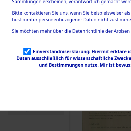
zur Befrei
Sammlungen erscheinen, verantwortlich gemacht wer
Todesmärsche
Roding) au
5.3.1 Alliierte
Bitte
kontaktieren
Sie uns, wenn Sie beispielsweiser al
Erhebungen
bestimmter personenbezogener Daten nicht zustimme
zu
Diebersrie
Todesmärsch
en
Sie möchten mehr über die Datenrichtlinie der Arolsen
ermordete
5.3.2
Versuchte
Identifizierun
Leben gek
Einverständniserklärung: Hiermit erkläre 
g
Daten ausschließlich für wissenschaftliche Zwec
5.3.3
0002 (846
Todesmärsch
und Bestimmungen nutze. Mir ist bewus
e /
Identifikation
unbekannter
Toter
5.3.5
Grabermittlu
ng /
Friedhofsplän
e