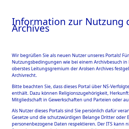
Information zur Nutzung d
Archives
HOME
BESTANDSBESCHREIBUNG
ARCHIVAL
Wir begrüßen Sie als neuen Nutzer unseres Portals! Für
Nutzungsbedingungen wie bei einem Archivbesuch in B
oberstes Leitungsgremium der Arolsen Archives festg
Archivrecht.
BESTÄNDE
Bitte beachten Sie, dass dieses Portal über NS-Verfolgte
Exhumierun
enthält. Dazu können Religionszugehörigkeit, Herkunf
Mitgliedschaft in Gewerkschaften und Parteien oder auc
auf dem T
1.
Inhaftierungsdoku
mente
Als Nutzer dieses Portals sind Sie persönlich dafür vera
Konzentrat
Gesetze und die schutzwürdigen Belange Dritter oder B
5. Verschiedenes
personenbezogene Daten respektieren. Der ITS kann nic
5.3