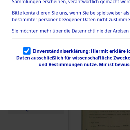
zur Befrei
Sammlungen erscheinen, verantwortlich gemacht wer
Todesmärsche
Roding) au
5.3.1 Alliierte
Bitte
kontaktieren
Sie uns, wenn Sie beispielsweiser al
Erhebungen
bestimmter personenbezogener Daten nicht zustimme
zu
Diebersrie
Todesmärsch
en
Sie möchten mehr über die Datenrichtlinie der Arolsen
ermordete
5.3.2
Versuchte
Identifizierun
Leben gek
Einverständniserklärung: Hiermit erkläre 
g
Daten ausschließlich für wissenschaftliche Zwec
5.3.3
0002 (846
Todesmärsch
und Bestimmungen nutze. Mir ist bewus
e /
Identifikation
unbekannter
Toter
5.3.5
Grabermittlu
ng /
Friedhofsplän
e