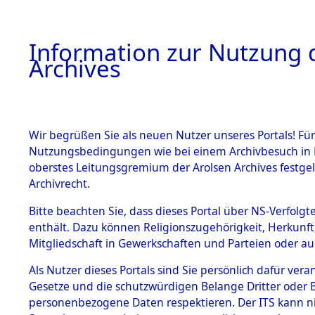
Information zur Nutzung d
Archives
HOME
BESTANDSBESCHREIBUNG
ARCHIVAL
Wir begrüßen Sie als neuen Nutzer unseres Portals! Für
Nutzungsbedingungen wie bei einem Archivbesuch in B
oberstes Leitungsgremium der Arolsen Archives festg
Archivrecht.
BESTÄNDE
Bitte beachten Sie, dass dieses Portal über NS-Verfolgte
Exhumierun
enthält. Dazu können Religionszugehörigkeit, Herkunf
Mitgliedschaft in Gewerkschaften und Parteien oder auc
auf dem T
1.
Inhaftierungsdoku
mente
Als Nutzer dieses Portals sind Sie persönlich dafür vera
Konzentrat
Gesetze und die schutzwürdigen Belange Dritter oder B
5. Verschiedenes
personenbezogene Daten respektieren. Der ITS kann nic
5.3