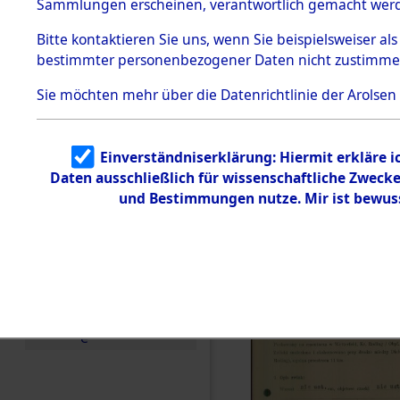
zur Befrei
Sammlungen erscheinen, verantwortlich gemacht wer
Todesmärsche
Roding) au
5.3.1 Alliierte
Bitte
kontaktieren
Sie uns, wenn Sie beispielsweiser al
Erhebungen
bestimmter personenbezogener Daten nicht zustimme
zu
Diebersrie
Todesmärsch
en
Sie möchten mehr über die Datenrichtlinie der Arolsen
ermordete
5.3.2
Versuchte
Identifizierun
Leben gek
Einverständniserklärung: Hiermit erkläre 
g
Daten ausschließlich für wissenschaftliche Zwec
5.3.3
0002 (846
Todesmärsch
und Bestimmungen nutze. Mir ist bewus
e /
Identifikation
unbekannter
Toter
5.3.5
Grabermittlu
ng /
Friedhofsplän
e