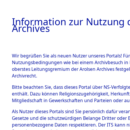
Information zur Nutzung d
Archives
HOME
BESTANDSBESCHREIBUNG
ARCHIVAL
Wir begrüßen Sie als neuen Nutzer unseres Portals! Für
Nutzungsbedingungen wie bei einem Archivbesuch in B
oberstes Leitungsgremium der Arolsen Archives festg
Archivrecht.
BESTÄNDE
Bitte beachten Sie, dass dieses Portal über NS-Verfolgte
Exhumierun
enthält. Dazu können Religionszugehörigkeit, Herkunf
Mitgliedschaft in Gewerkschaften und Parteien oder auc
auf dem T
1.
Inhaftierungsdoku
mente
Als Nutzer dieses Portals sind Sie persönlich dafür vera
Konzentrat
Gesetze und die schutzwürdigen Belange Dritter oder B
5. Verschiedenes
personenbezogene Daten respektieren. Der ITS kann nic
5.3