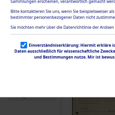
zur Befrei
Sammlungen erscheinen, verantwortlich gemacht wer
Todesmärsche
Roding) au
5.3.1 Alliierte
Bitte
kontaktieren
Sie uns, wenn Sie beispielsweiser al
Erhebungen
bestimmter personenbezogener Daten nicht zustimme
zu
Diebersrie
Todesmärsch
en
Sie möchten mehr über die Datenrichtlinie der Arolsen
ermordete
5.3.2
Versuchte
Identifizierun
Leben gek
Einverständniserklärung: Hiermit erkläre 
g
Daten ausschließlich für wissenschaftliche Zwec
5.3.3
0002 (846
Todesmärsch
und Bestimmungen nutze. Mir ist bewus
e /
Identifikation
unbekannter
Toter
5.3.5
Grabermittlu
ng /
Friedhofsplän
e