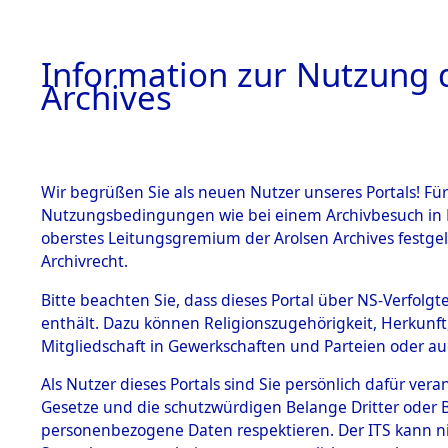
Information zur Nutzung d
Archives
HOME
BESTANDSBESCHREIBUNG
ARCHIVAL
Wir begrüßen Sie als neuen Nutzer unseres Portals! Für
Nutzungsbedingungen wie bei einem Archivbesuch in B
oberstes Leitungsgremium der Arolsen Archives festg
Archivrecht.
BESTÄNDE
Bitte beachten Sie, dass dieses Portal über NS-Verfolgte
Exhumierun
enthält. Dazu können Religionszugehörigkeit, Herkunf
Mitgliedschaft in Gewerkschaften und Parteien oder auc
auf dem T
1.
Inhaftierungsdoku
mente
Als Nutzer dieses Portals sind Sie persönlich dafür vera
Konzentrat
Gesetze und die schutzwürdigen Belange Dritter oder B
5. Verschiedenes
personenbezogene Daten respektieren. Der ITS kann nic
5.3