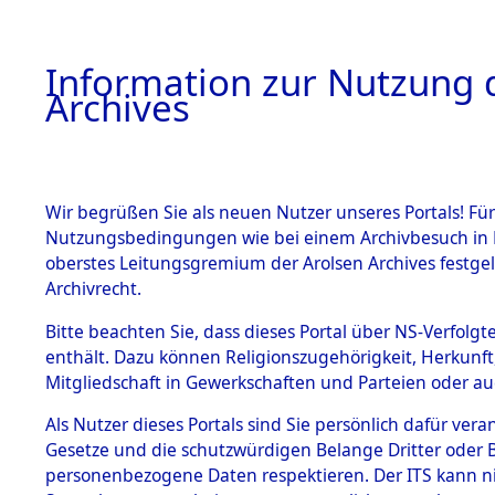
Information zur Nutzung d
Archives
HOME
BESTANDSBESCHREIBUNG
ARCHIVAL
Wir begrüßen Sie als neuen Nutzer unseres Portals! Für
Nutzungsbedingungen wie bei einem Archivbesuch in B
oberstes Leitungsgremium der Arolsen Archives festg
Archivrecht.
BESTÄNDE
Bitte beachten Sie, dass dieses Portal über NS-Verfolgte
Exhumierun
enthält. Dazu können Religionszugehörigkeit, Herkunf
Mitgliedschaft in Gewerkschaften und Parteien oder auc
auf dem T
1.
Inhaftierungsdoku
mente
Als Nutzer dieses Portals sind Sie persönlich dafür vera
Konzentrat
Gesetze und die schutzwürdigen Belange Dritter oder B
5. Verschiedenes
personenbezogene Daten respektieren. Der ITS kann nic
5.3