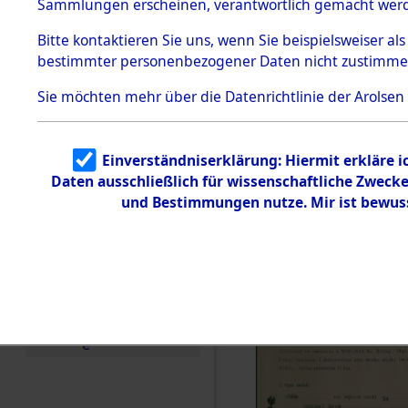
zur Befrei
Sammlungen erscheinen, verantwortlich gemacht wer
Todesmärsche
Roding) au
5.3.1 Alliierte
Bitte
kontaktieren
Sie uns, wenn Sie beispielsweiser al
Erhebungen
bestimmter personenbezogener Daten nicht zustimme
zu
Diebersrie
Todesmärsch
en
Sie möchten mehr über die Datenrichtlinie der Arolsen
ermordete
5.3.2
Versuchte
Identifizierun
Leben gek
Einverständniserklärung: Hiermit erkläre 
g
Daten ausschließlich für wissenschaftliche Zwec
5.3.3
0002 (846
Todesmärsch
und Bestimmungen nutze. Mir ist bewus
e /
Identifikation
unbekannter
Toter
5.3.5
Grabermittlu
ng /
Friedhofsplän
e