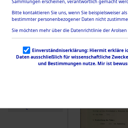
zur Befrei
Sammlungen erscheinen, verantwortlich gemacht wer
Todesmärsche
Roding) au
5.3.1 Alliierte
Bitte
kontaktieren
Sie uns, wenn Sie beispielsweiser al
Erhebungen
bestimmter personenbezogener Daten nicht zustimme
zu
Diebersrie
Todesmärsch
en
Sie möchten mehr über die Datenrichtlinie der Arolsen
ermordete
5.3.2
Versuchte
Identifizierun
Leben gek
Einverständniserklärung: Hiermit erkläre 
g
Daten ausschließlich für wissenschaftliche Zwec
5.3.3
0002 (846
Todesmärsch
und Bestimmungen nutze. Mir ist bewus
e /
Identifikation
unbekannter
Toter
5.3.5
Grabermittlu
ng /
Friedhofsplän
e