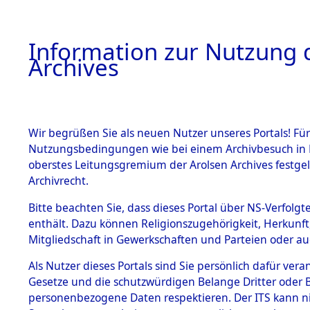
Information zur Nutzung d
Archives
HOME
BESTANDSBESCHREIBUNG
ARCHIVAL
Wir begrüßen Sie als neuen Nutzer unseres Portals! Für
Nutzungsbedingungen wie bei einem Archivbesuch in B
oberstes Leitungsgremium der Arolsen Archives festg
Archivrecht.
BESTÄNDE
Bitte beachten Sie, dass dieses Portal über NS-Verfolgte
Exhumierun
enthält. Dazu können Religionszugehörigkeit, Herkunf
Mitgliedschaft in Gewerkschaften und Parteien oder auc
auf dem T
1.
Inhaftierungsdoku
mente
Als Nutzer dieses Portals sind Sie persönlich dafür vera
Konzentrat
Gesetze und die schutzwürdigen Belange Dritter oder B
5. Verschiedenes
personenbezogene Daten respektieren. Der ITS kann nic
5.3