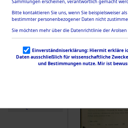
zur Befrei
Sammlungen erscheinen, verantwortlich gemacht wer
Todesmärsche
Roding) au
5.3.1 Alliierte
Bitte
kontaktieren
Sie uns, wenn Sie beispielsweiser al
Erhebungen
bestimmter personenbezogener Daten nicht zustimme
zu
Diebersrie
Todesmärsch
en
Sie möchten mehr über die Datenrichtlinie der Arolsen
ermordete
5.3.2
Versuchte
Identifizierun
Leben gek
Einverständniserklärung: Hiermit erkläre 
g
Daten ausschließlich für wissenschaftliche Zwec
5.3.3
0002 (846
Todesmärsch
und Bestimmungen nutze. Mir ist bewus
e /
Identifikation
unbekannter
Toter
5.3.5
Grabermittlu
ng /
Friedhofsplän
e