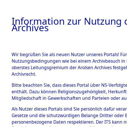
Information zur Nutzung d
Archives
HOME
BESTANDSBESCHREIBUNG
ARCHIVAL
Wir begrüßen Sie als neuen Nutzer unseres Portals! Für
Nutzungsbedingungen wie bei einem Archivbesuch in B
oberstes Leitungsgremium der Arolsen Archives festg
Archivrecht.
BESTÄNDE
Bitte beachten Sie, dass dieses Portal über NS-Verfolgte
Exhumierun
enthält. Dazu können Religionszugehörigkeit, Herkunf
Mitgliedschaft in Gewerkschaften und Parteien oder auc
auf dem T
1.
Inhaftierungsdoku
mente
Als Nutzer dieses Portals sind Sie persönlich dafür vera
Konzentrat
Gesetze und die schutzwürdigen Belange Dritter oder B
5. Verschiedenes
personenbezogene Daten respektieren. Der ITS kann nic
5.3