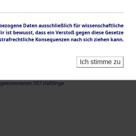
nbezogene Daten ausschließlich für wissenschaftliche
 ist bewusst, dass ein Verstoß gegen diese Gesetze
rafrechtliche Konsequenzen nach sich ziehen kann.
g und Identifizierung der auf dem Todesmarsch
trationslager Flossenbürg bis zur Befreiung in
Ich stimme zu
(Landkreis Roding) auf der Strecke zwischen
d und Pösing (11 km) ermordeten oder anderweitig
 gekommenen 597 Häftlinge