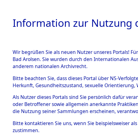
Information zur Nutzung d
Wir begrüßen Sie als neuen Nutzer unseres Portals! Fü
HOME
BESTANDSB
Bad Arolsen. Sie wurden durch den Internationalen Au
anderem nationalen Archivrecht.
BESTÄNDE
Exhumieru
Bitte beachten Sie, dass dieses Portal über NS-Verfolgt
Herkunft, Gesundheitszustand, sexuelle Orientierung, 
Konzentrat
1.
Inhaftierungsdoku
Als Nutzer dieses Portals sind Sie persönlich dafür ver
mente
(Landkreis
oder Betroffener sowie allgemein anerkannte Praktiken
5. Verschiedenes
die Nutzung seiner Sammlungen erscheinen, verantwo
Pösing (1
5.3
Bitte
kontaktieren
Sie uns, wenn Sie beispielsweiser a
Todesmärsche
zustimmen.
5.3.1 Alliierte
gekommene
Erhebungen