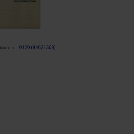
eiben →
0120 (84621368)