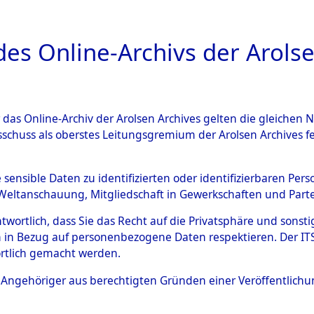
a
A
es Online-Archivs der Arolse
DIGITAL COLLEC
r das Online-Archiv der Arolsen Archives gelten die gleiche
ESCHREIBUNG
ARCHIVALE
ÜBERSICHT
BILD
sschuss als oberstes Leitungsgremium der Arolsen Archives 
ng und Identifizierung der 
e sensible Daten zu identifizierten oder identifizierbaren Pe
Weltanschauung, Mitgliedschaft in Gewerkschaften und Partei
ionslager Flossenbürg bis zu
antwortlich, dass Sie das Recht auf die Privatsphäre und sons
 Roding) auf der Strecke zwi
 in Bezug auf personenbezogene Daten respektieren. Der ITS k
rtlich gemacht werden.
1 km) ermordeten oder ander
ls Angehöriger aus berechtigten Gründen einer Veröffentlic
n 597 Häftlinge
→
0002 (8