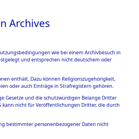
n Archives
TIONS ONLINE
n Nutzungsbedingungen wie bei einem Archivbesuch in
festgelegt und entsprechen nicht deutschem oder
auf dem Todesmarsch vom
rsonen enthält. Dazu können Religionszugehörigkeit,
en oder auch Einträge in Strafregistern gehören.
r Befreiung in Wetterfeld
tige Gesetze und die schutzwürdigen Belange Dritter
schen Diebersried und
ann nicht für Veröffentlichungen Dritter, die durch
weitig ums Leben
hung bestimmter personenbezogener Daten nicht
4621248)
→
0120