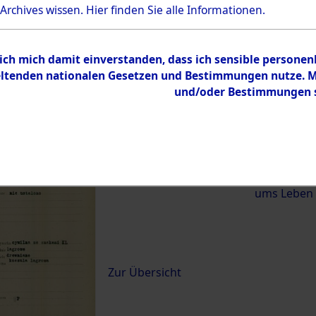
 Archives wissen.
Hier
finden Sie alle Informationen.
)
 ich mich damit einverstanden, dass ich sensible persone
0120 (84621368)
tenden nationalen Gesetzen und Bestimmungen nutze. Mir
und/oder Bestimmungen st
Übergeordnetes
Exhumierun
Dokument
vom Konzen
Wetterfeld 
Diebersrie
ums Leben
Inhalt
Zur Übersicht